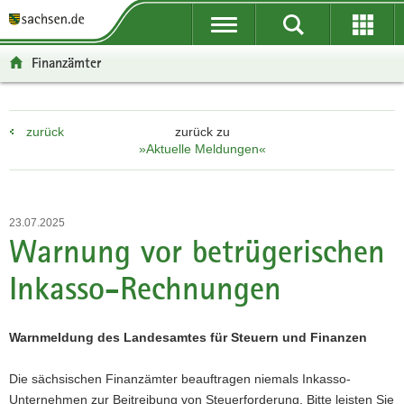
P
P
H
W
F
o
o
a
e
o
r
r
u
i
o
Finanzämter
t
t
p
t
t
a
a
t
e
e
l
l
i
r
r
zurück
zurück zu
ü
n
n
e
-
»Aktuelle Meldungen«
b
a
h
I
B
e
v
a
n
e
r
i
l
f
r
g
g
t
o
e
23.07.2025
r
a
r
i
Warnung vor betrügerischen
e
t
m
c
Inkasso-Rechnungen
i
i
a
h
f
o
t
e
n
i
Warnmeldung des Landesamtes für Steuern und Finanzen
n
o
d
n
Die sächsischen Finanzämter beauftragen niemals Inkasso-
e
Unternehmen zur Beitreibung von Steuerforderung. Bitte leisten Sie
N