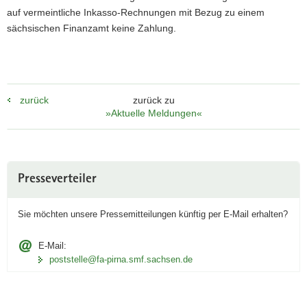
auf vermeintliche Inkasso-Rechnungen mit Bezug zu einem
a
sächsischen Finanzamt keine Zahlung.
v
i
g
a
t
zurück
zurück zu
i
»Aktuelle Meldungen«
o
n
Weitere
Presseverteiler
Information
Sie möchten unsere Pressemitteilungen künftig per
E‑Mail
erhalten?
E-Mail:
poststelle@fa-pirna.smf.sachsen.de