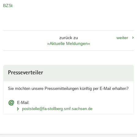
BZSt
a
v
i
g
a
zurück zu
weiter
t
»Aktuelle Meldungen«
i
o
n
Weitere
Presseverteiler
Information
Sie möchten unsere Pressemitteilungen künftig per
E‑Mail
erhalten?
E-Mail:
poststelle@fa-stollberg.smf.sachsen.de