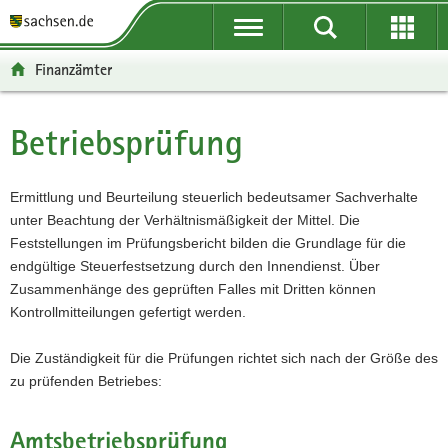
P
P
H
W
F
o
o
a
e
o
r
r
u
i
o
Finanzämter
t
t
p
t
t
a
a
t
e
e
l
l
i
r
r
Betriebsprüfung
Hauptinhalt
ü
n
n
e
-
b
a
h
I
B
e
v
a
n
e
Ermittlung und Beurteilung steuerlich bedeutsamer Sachverhalte
r
i
l
f
r
unter Beachtung der Verhältnismäßigkeit der Mittel. Die
g
g
t
o
e
Feststellungen im Prüfungsbericht bilden die Grundlage für die
r
a
r
i
endgültige Steuerfestsetzung durch den Innendienst. Über
e
t
m
c
Zusammenhänge des geprüften Falles mit Dritten können
i
i
a
h
Kontrollmitteilungen gefertigt werden.
f
o
t
e
n
i
Die Zuständigkeit für die Prüfungen richtet sich nach der Größe des
n
o
zu prüfenden Betriebes:
d
n
e
Amtsbetriebsprüfung
N