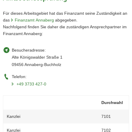
a
Für dieses Arbeitsgebiet hat das Finanzamt seine Zuständigkeit an
v
das
Finanzamt Annaberg
abgegeben.
i
Nachfolgend finden Sie daher die zuständigen Ansprechpartner im
g
Finanzamt Annaberg:
a
t
i
Besucheradresse:
o
Alte Königswalder Straße 1
n
09456 Annaberg-Buchholz
Telefon:
+49 3733 427-0
Durchwahl
Kanzlei
7101
Kanzlei
7102