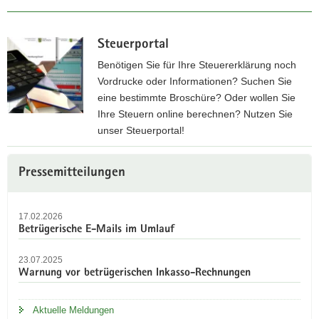
Steuerportal
Benötigen Sie für Ihre Steuererklärung noch
Vordrucke oder Informationen? Suchen Sie
eine bestimmte Broschüre? Oder wollen Sie
Ihre Steuern online berechnen? Nutzen Sie
unser Steuerportal!
Z
Weitere
u
Pressemitteilungen
Information
m
S
17.02.2026
t
Betrügerische E-Mails im Umlauf
e
u
23.07.2025
e
Warnung vor betrügerischen Inkasso-Rechnungen
r
p
Aktuelle Meldungen
o