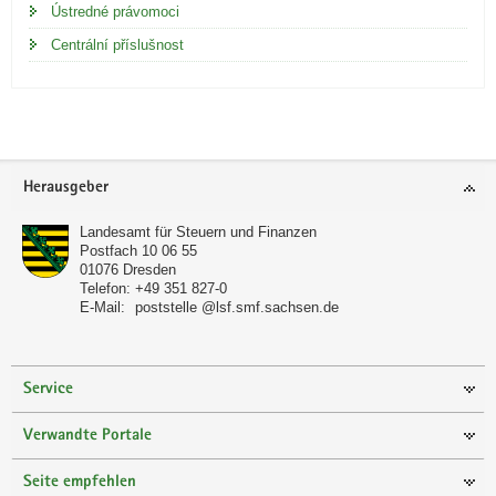
Ústredné právomoci
Centrální příslušnost
Footer-
Herausgeber
Bereich
Landesamt für Steuern und Finanzen
Postfach 10 06 55
01076
Dresden
Telefon:
+49 351 827-0
E-Mail:
poststelle @lsf.smf.sachsen.de
Service
Verwandte Portale
Seite empfehlen