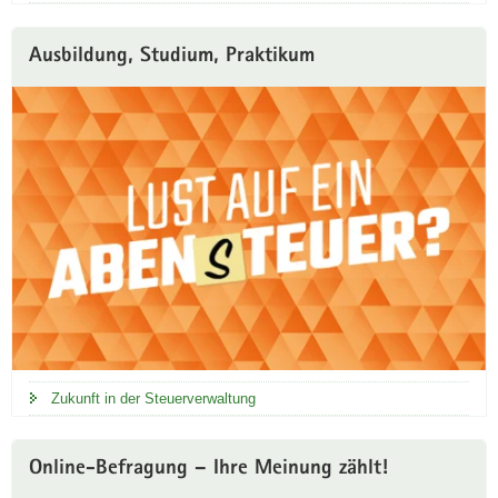
r
t
Ausbildung, Studium, Praktikum
a
l
Zukunft in der Steuerverwaltung
Online-Befragung – Ihre Meinung zählt!