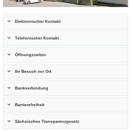
a
v
i
Elektronischer Kontakt
g
a
Telefonischer Kontakt
t
i
o
Öffnungszeiten
n
Ihr Besuch vor Ort
Bankverbindung
Barrierefreiheit
Sächsisches Transparenzgesetz