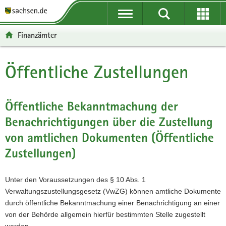
P
P
H
W
F
o
o
a
e
o
r
r
u
i
o
Finanzämter
t
t
p
t
t
a
a
t
e
e
l
l
i
r
r
Öffentliche Zustellungen
Hauptinhalt
ü
n
n
e
-
b
a
h
I
B
e
v
a
n
e
Öffentliche Bekanntmachung der
r
i
l
f
r
Benachrichtigungen über die Zustellung
g
g
t
o
e
r
a
r
i
von amtlichen Dokumenten (Öffentliche
e
t
m
c
Zustellungen)
i
i
a
h
f
o
t
e
n
i
Unter den Voraussetzungen des § 10 Abs. 1
n
o
Verwaltungszustellungsgesetz (VwZG) können amtliche Dokumente
d
n
durch öffentliche Bekanntmachung einer Benachrichtigung an einer
e
von der Behörde allgemein hierfür bestimmten Stelle zugestellt
N
werden.