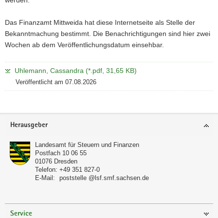
a
v
Das Finanzamt Mittweida hat diese Internetseite als Stelle der
i
Bekanntmachung bestimmt. Die Benachrichtigungen sind hier zwei
g
Wochen ab dem Veröffentlichungsdatum einsehbar.
a
t
Uhlemann, Cassandra (*.pdf, 31,65 KB)
i
Veröffentlicht am 07.08.2026
o
Weitere
n
Information
Footer-
Herausgeber
Bereich
Landesamt für Steuern und Finanzen
Postfach 10 06 55
01076
Dresden
Telefon:
+49 351 827-0
E-Mail:
poststelle @lsf.smf.sachsen.de
Service