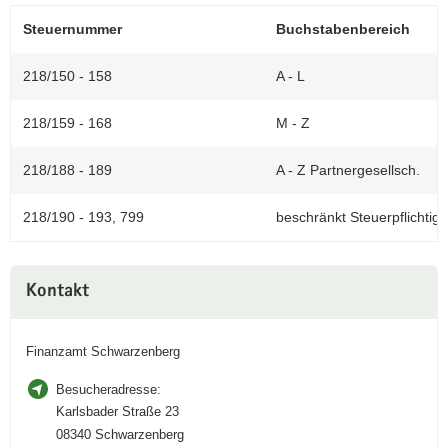
a
Steuernummer
Buchstabenbereich
v
i
218/150 - 158
A - L
g
a
218/159 - 168
M - Z
t
i
218/188 - 189
A - Z Partnergesellsch.
o
n
218/190 - 193, 799
beschränkt Steuerpflichtige
Weitere
Kontakt
Information
Finanzamt Schwarzenberg
Besucheradresse:
Karlsbader Straße 23
08340 Schwarzenberg