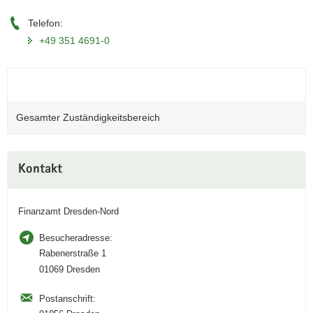
a
Telefon:
v
+49 351 4691-0
i
g
a
t
i
Gesamter Zuständigkeitsbereich
o
n
Weitere
Kontakt
Information
Finanzamt Dresden-Nord
Besucheradresse:
Rabenerstraße 1
01069 Dresden
Postanschrift: