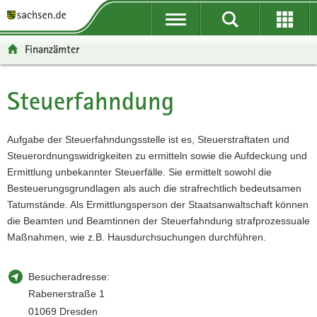
P
P
H
W
F
o
o
a
e
o
r
r
u
i
o
Finanzämter
t
t
p
t
t
a
a
t
e
e
l
l
i
r
r
Steuerfahndung
Hauptinhalt
ü
n
n
e
-
b
a
h
I
B
e
v
a
n
e
Aufgabe der Steuerfahndungsstelle ist es, Steuerstraftaten und
r
i
l
f
r
Steuerordnungswidrigkeiten zu ermitteln sowie die Aufdeckung und
g
g
t
o
e
Ermittlung unbekannter Steuerfälle. Sie ermittelt sowohl die
r
a
r
i
Besteuerungsgrundlagen als auch die strafrechtlich bedeutsamen
e
t
m
c
Tatumstände. Als Ermittlungsperson der Staatsanwaltschaft können
i
i
a
h
die Beamten und Beamtinnen der Steuerfahndung strafprozessuale
f
o
t
Maßnahmen, wie z.B. Hausdurchsuchungen durchführen.
e
n
i
n
o
Besucheradresse:
d
n
Rabenerstraße 1
e
01069 Dresden
N