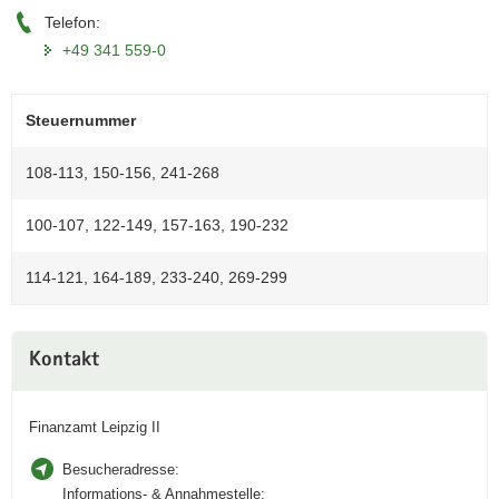
Telefon:
a
v
+49 341 559-0
i
g
Steuernummer
a
t
108-113, 150-156, 241-268
i
o
100-107, 122-149, 157-163, 190-232
n
114-121, 164-189, 233-240, 269-299
Weitere
Kontakt
Information
Finanzamt Leipzig II
Besucheradresse:
Informations- & Annahmestelle: