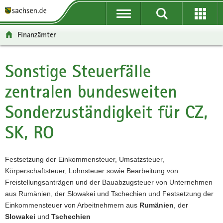
P
P
H
W
F
o
o
a
e
o
r
r
u
i
o
Finanzämter
t
t
p
t
t
a
a
t
e
e
l
l
i
r
r
Sonstige Steuerfälle
Hauptinhalt
ü
n
n
e
-
zentralen bundesweiten
b
a
h
I
B
e
v
a
n
e
Sonderzuständigkeit für CZ,
r
i
l
f
r
g
g
t
o
e
SK, RO
r
a
r
i
e
t
m
c
i
i
a
h
Festsetzung der Einkommensteuer, Umsatzsteuer,
f
o
t
Körperschaftsteuer, Lohnsteuer sowie Bearbeitung von
e
n
i
Freistellungsanträgen und der Bauabzugsteuer von Unternehmen
n
o
aus Rumänien, der Slowakei und Tschechien und Festsetzung der
d
n
Einkommensteuer von Arbeitnehmern aus
Rumänien
, der
e
Slowakei
und
Tschechien
N