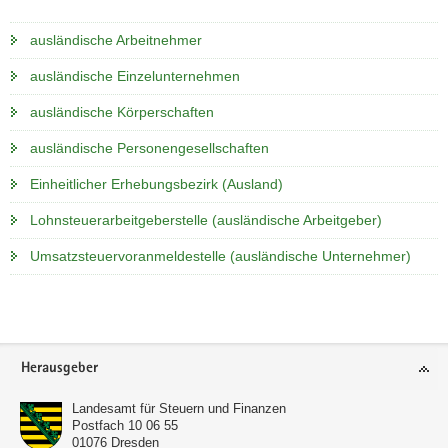
a
ausländische Arbeitnehmer
v
i
ausländische Einzelunternehmen
g
ausländische Körperschaften
a
t
ausländische Personengesellschaften
i
o
Einheitlicher Erhebungsbezirk (Ausland)
n
Lohnsteuerarbeitgeberstelle (ausländische Arbeitgeber)
Umsatzsteuervoranmeldestelle (ausländische Unternehmer)
Weitere
Information
Footer-
Herausgeber
Bereich
Landesamt für Steuern und Finanzen
Postfach 10 06 55
01076
Dresden