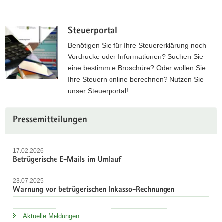
Steuerportal
Benötigen Sie für Ihre Steuererklärung noch
Vordrucke oder Informationen? Suchen Sie
eine bestimmte Broschüre? Oder wollen Sie
Ihre Steuern online berechnen? Nutzen Sie
unser Steuerportal!
Z
Weitere
u
Pressemitteilungen
Information
m
S
17.02.2026
t
Betrügerische E-Mails im Umlauf
e
u
23.07.2025
e
Warnung vor betrügerischen Inkasso-Rechnungen
r
p
Aktuelle Meldungen
o