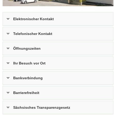
a
v
i
Elektronischer Kontakt
g
a
Telefonischer Kontakt
t
i
o
Öffnungszeiten
n
Ihr Besuch vor Ort
Bankverbindung
Barrierefreiheit
Sächsisches Transparenzgesetz