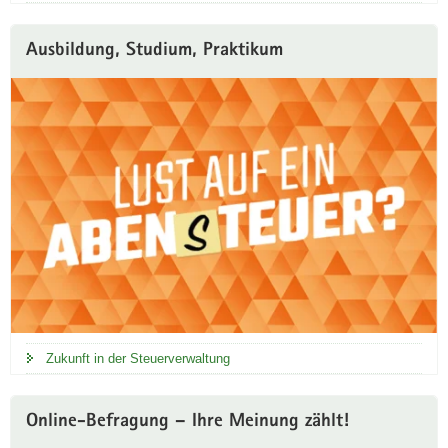
r
t
Ausbildung, Studium, Praktikum
a
l
Zukunft in der Steuerverwaltung
Online-Befragung – Ihre Meinung zählt!