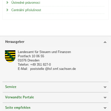
Ústredné právomoci
Centrální příslušnost
Footer-
Herausgeber
Bereich
Landesamt für Steuern und Finanzen
Postfach 10 06 55
01076
Dresden
Telefon:
+49 351 827-0
E-Mail:
poststelle @lsf.smf.sachsen.de
Service
Verwandte Portale
Seite empfehlen