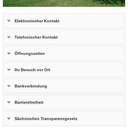
a
v
i
Elektronischer Kontakt
g
a
Telefonischer Kontakt
t
i
o
Öffnungszeiten
n
Ihr Besuch vor Ort
Bankverbindung
Barrierefreiheit
Sächsisches Transparenzgesetz