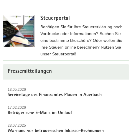
Steuerportal
Benötigen Sie für Ihre Steuererklärung noch
Vordrucke oder Informationen? Suchen Sie
eine bestimmte Broschüre? Oder wollen Sie
Ihre Steuern online berechnen? Nutzen Sie
unser Steuerportal!
Z
Weitere
u
Pressemitteilungen
Information
m
S
13.05.2026
t
Servicetage des Finanzamtes Plauen in Auerbach
e
u
17.02.2026
e
Betrügerische E-Mails im Umlauf
r
p
23.07.2025
Warnung vor betrügerischen Inkasso-Rechnungen
o