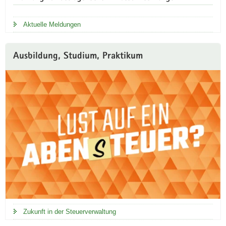
r
t
Aktuelle Meldungen
a
l
Ausbildung, Studium, Praktikum
Zukunft in der Steuerverwaltung