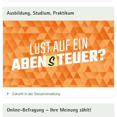
r
t
Ausbildung, Studium, Praktikum
a
l
Zukunft in der Steuerverwaltung
Online-Befragung – Ihre Meinung zählt!