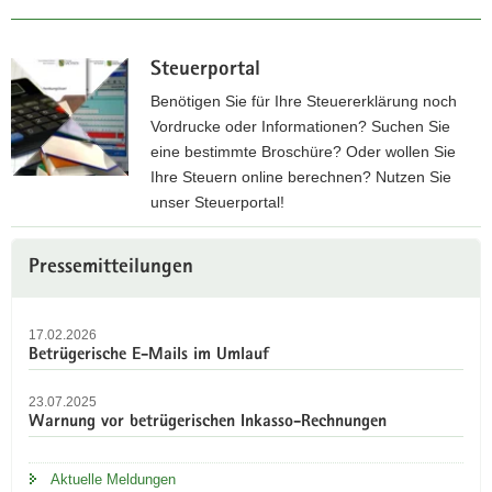
Steuerportal
Benötigen Sie für Ihre Steuererklärung noch
Vordrucke oder Informationen? Suchen Sie
eine bestimmte Broschüre? Oder wollen Sie
Ihre Steuern online berechnen? Nutzen Sie
unser Steuerportal!
Z
Weitere
u
Pressemitteilungen
Information
m
S
17.02.2026
t
Betrügerische E-Mails im Umlauf
e
u
23.07.2025
e
Warnung vor betrügerischen Inkasso-Rechnungen
r
p
Aktuelle Meldungen
o