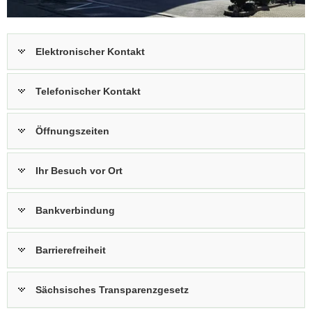
a
v
i
Elektronischer Kontakt
g
a
Telefonischer Kontakt
t
i
o
Öffnungszeiten
n
Ihr Besuch vor Ort
Bankverbindung
Barrierefreiheit
Sächsisches Transparenzgesetz