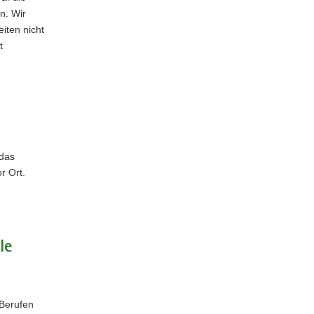
n. Wir
iten nicht
t
 das
r Ort.
le
 Berufen