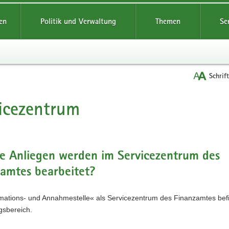
reifende
en
Politik und Verwaltung
Themen
Se
Schrif
icezentrum
t
e Anliegen werden im Servicezentrum des
amtes bearbeitet?
rmations- und Annahmestelle« als Servicezentrum des Finanzamtes befi
gsbereich.