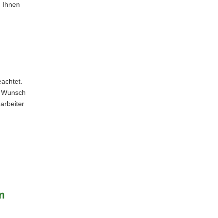
n Ihnen
eachtet.
f Wunsch
arbeiter
n