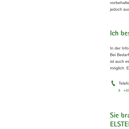
vorbehalt
jedoch au
Ich be
In der Inf
Bei Bedar
ist auch e
möglich. E
Telef
+4
Sie br
ELSTE