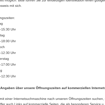
s möglich. Bitte führen Sie zur eindeutigen Identifikation einen gültige
usweis mit sich.
ngszeiten:
ag
-15:30 Uhr
tag
-18:00 Uhr
och
-12:30 Uhr
erstag
-17:00 Uhr
ag
-12:30 Uhr
Angaben über unsere Öffnungszeiten auf kommerziellen Internet
mit einer Internetsuchmaschine nach unseren Öffnungszeiten suchen, 
effer auch Links auf kommerzielle Seiten, die als besonderen Service u. 