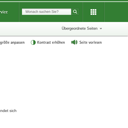
Suchbegriff
rvice
Suche starten
Übergeordnete Seiten
tgröße anpassen
Kontrast erhöhen
Seite vorlesen
Weitere
Information
ndet sich