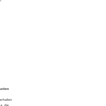
n
seiten
erhalten
a. die