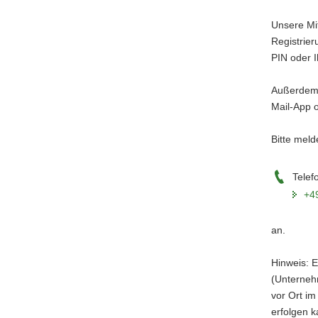
Unsere Mit
Registrier
PIN oder I
Außerdem i
Mail-App 
Bitte mel
Telef
+4
an.
Hinweis: E
(Unternehm
vor Ort im
erfolgen k