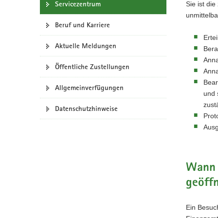
Servicezentrum
Sie ist di
a
unmittelb
v
Beruf und Karriere
i
Erte
g
Aktuelle Meldungen
Bera
a
Anna
Öffentliche Zustellungen
t
Anna
i
Bear
Allgemeinverfügungen
o
und 
n
zustä
Datenschutzhinweise
Prot
Ausg
Wann i
geöff
Ein Besuc