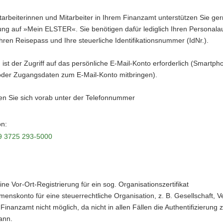
arbeiterinnen und Mitarbeiter in Ihrem Finanzamt unterstützen Sie ger
ung auf »Mein ELSTER«. Sie benötigen dafür lediglich Ihren Personala
hren Reisepass und Ihre steuerliche Identifikationsnummer (IdNr.).
st der Zugriff auf das persönliche E-Mail-Konto erforderlich (Smartph
oder Zugangsdaten zum E-Mail-Konto mitbringen).
den Sie sich vorab unter der Telefonnummer
on:
9 3725 293-5000
ine Vor-Ort-Registrierung für ein sog. Organisationszertifikat
enskonto für eine steuerrechtliche Organisation, z. B. Gesellschaft, Ve
 Finanzamt nicht möglich, da nicht in allen Fällen die Authentifizierung z
ann.