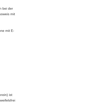
n bei der
usweis mit
one mit E-
rein) ist
weifelsfrei