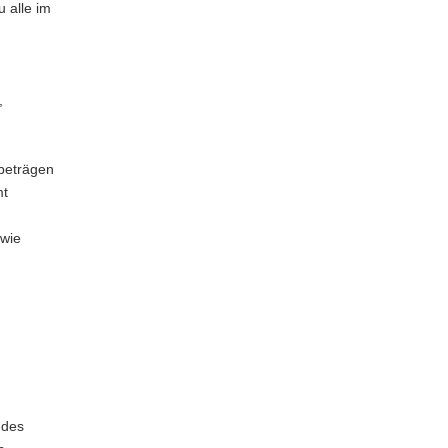
u alle im
,
beträgen
mt
owie
 des