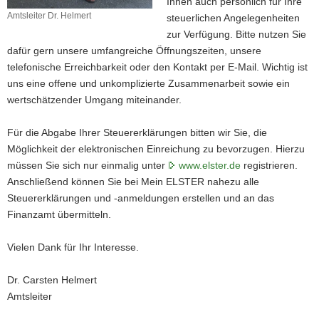
Ihnen auch persönlich für Ihre
a
Amtsleiter Dr. Helmert
steuerlichen Angelegenheiten
Amtsleiter
v
zur Verfügung. Bitte nutzen Sie
Dr.
i
dafür gern unsere umfangreiche Öffnungszeiten, unsere
Helmert
g
telefonische Erreichbarkeit oder den Kontakt per E-Mail. Wichtig ist
a
uns eine offene und unkomplizierte Zusammenarbeit sowie ein
t
wertschätzender Umgang miteinander.
i
o
Für die Abgabe Ihrer Steuererklärungen bitten wir Sie, die
n
Möglichkeit der elektronischen Einreichung zu bevorzugen. Hierzu
müssen Sie sich nur einmalig unter
www.elster.de
registrieren.
Anschließend können Sie bei Mein ELSTER nahezu alle
Steuererklärungen und -anmeldungen erstellen und an das
Finanzamt übermitteln.
Vielen Dank für Ihr Interesse.
Dr. Carsten Helmert
Amtsleiter