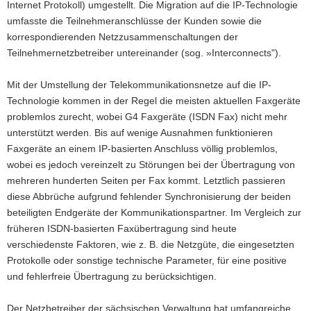
Internet Protokoll) umgestellt. Die Migration auf die IP-Technologie
a
umfasste die Teilnehmeranschlüsse der Kunden sowie die
v
korrespondierenden Netzzusammenschaltungen der
i
Teilnehmernetzbetreiber untereinander (sog. »Interconnects").
g
a
Mit der Umstellung der Telekommunikationsnetze auf die IP-
t
Technologie kommen in der Regel die meisten aktuellen Faxgeräte
i
problemlos zurecht, wobei G4 Faxgeräte (ISDN Fax) nicht mehr
o
unterstützt werden. Bis auf wenige Ausnahmen funktionieren
n
Faxgeräte an einem IP-basierten Anschluss völlig problemlos,
wobei es jedoch vereinzelt zu Störungen bei der Übertragung von
mehreren hunderten Seiten per Fax kommt. Letztlich passieren
diese Abbrüche aufgrund fehlender Synchronisierung der beiden
beteiligten Endgeräte der Kommunikationspartner. Im Vergleich zur
früheren ISDN-basierten Faxübertragung sind heute
verschiedenste Faktoren, wie z. B. die Netzgüte, die eingesetzten
Protokolle oder sonstige technische Parameter, für eine positive
und fehlerfreie Übertragung zu berücksichtigen.
Der Netzbetreiber der sächsischen Verwaltung hat umfangreiche