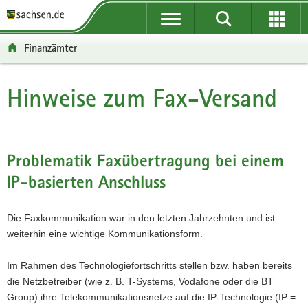
P
P
H
W
F
o
o
a
e
o
r
r
u
i
o
Finanzämter
t
t
p
t
t
a
a
t
e
e
l
l
i
r
r
Hinweise zum Fax-Versand
Hauptinhalt
ü
n
n
e
-
b
a
h
I
B
e
v
a
n
e
r
i
l
f
r
Problematik Faxübertragung bei einem
g
g
t
o
e
IP-basierten Anschluss
r
a
r
i
e
t
m
c
i
i
a
h
Die Faxkommunikation war in den letzten Jahrzehnten und ist
f
o
t
weiterhin eine wichtige Kommunikationsform.
e
n
i
n
o
Im Rahmen des Technologiefortschritts stellen bzw. haben bereits
d
n
die Netzbetreiber (wie z. B. T-Systems, Vodafone oder die BT
e
Group) ihre Telekommunikationsnetze auf die IP-Technologie (IP =
N