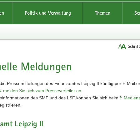
reifende
en
Politik und Verwaltung
Themen
Se
Schrif
elle Meldungen
t
ie Pressemitteilungen des Finanzamtes Leipzig II künftig per
E-Mail
er
melden Sie sich zum Presseverteiler an
.
ninformationen des SMF und des LSF können Sie sich beim
Mediens
egistrieren.
amt Leipzig II