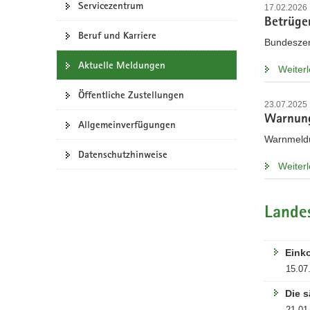
Servicezentrum
17.02.2026
a
Betrüge
v
Beruf und Karriere
Bundeszen
i
g
Aktuelle Meldungen
Weiter
a
Öffentliche Zustellungen
t
23.07.2025
i
Warnung
Allgemeinverfügungen
o
Warnmeldu
n
Datenschutzhinweise
Weiter
Lande
Eink
15.07
Die s
21.01