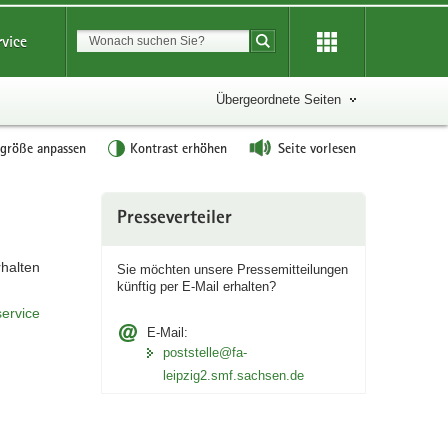
Suchbegriff
rvice
Suche starten
Übergeordnete Seiten
tgröße anpassen
Kontrast erhöhen
Seite vorlesen
Weitere
Presseverteiler
Information
halten
Sie möchten unsere Pressemitteilungen
künftig per
E‑Mail
erhalten?
ervice
E-Mail:
poststelle@fa-
leipzig2.smf.sachsen.de