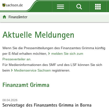
P
P
H
W
F
o
o
a
e
o
r
r
u
i
o
Finanzämter
t
t
p
t
t
a
a
t
e
e
l
l
i
r
r
Aktuelle Meldungen
Hauptinhalt
ü
n
n
e
-
b
a
h
I
B
e
v
a
n
e
Wenn Sie die Pressemitteilungen des Finanzamtes Grimma künftig
r
i
l
f
r
per
E-Mail
erhalten möchten,
melden Sie sich zum
g
g
t
o
e
Presseverteiler an
.
r
a
r
i
Für Medieninformationen des SMF und des LSF können Sie sich
e
t
m
c
beim
Medienservice Sachsen
registrieren.
i
i
a
h
f
o
t
Finanzamt Grimma
e
n
i
n
o
d
n
08.04.2026
e
Servicetage des Finanzamtes Grimma in Borna
N