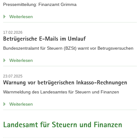
Pressemitteilung: Finanzamt Grimma
a
v
Weiterlesen
i
g
17.02.2026
a
Betrügerische E-Mails im Umlauf
t
Bundeszentralamt für Steuern (BZSt) warnt vor Betrugsversuchen
i
o
Weiterlesen
n
23.07.2025
Warnung vor betrügerischen Inkasso-Rechnungen
Warnmeldung des Landesamtes für Steuern und Finanzen
Weiterlesen
Landesamt für Steuern und Finanzen