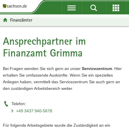
P
P
H
W
F
o
o
a
e
o
r
r
u
i
o
Finanzämter
t
t
p
t
t
a
a
t
e
e
l
l
i
r
r
Ansprechpartner im
Hauptinhalt
ü
n
n
e
-
Finanzamt Grimma
b
a
h
I
B
e
v
a
n
e
r
i
l
f
r
Bei Fragen wenden Sie sich gern an unser
Servicezentrum
. Hier
g
g
t
o
e
erhalten Sie umfassende Auskünfte. Wenn Sie ein spezielles
r
a
r
i
Anliegen haben, vermittelt das Servicezentrum Sie auch gern an
e
t
m
c
den zuständigen Arbeitsbereich weiter.
i
i
a
h
f
o
t
e
n
i
Telefon:
n
o
+49 3437 940-5678
d
n
e
Für folgende Arbeitsgebiete wurde die Zuständigkeit an ein
N