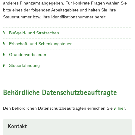
anderes Finanzamt abgegeben. Für konkrete Fragen wählen Sie
a
bitte eines der folgenden Arbeitsgebiete und halten Sie Ihre
v
Steuernummer bzw. Ihre Identifikationsnummer bereit.
i
g
Bußgeld- und Strafsachen
a
t
Erbschaft- und Schenkungsteuer
i
Grunderwerbsteuer
o
n
Steuerfahndung
Behördliche Datenschutzbeauftragte
Den behördlichen Datenschutzbeauftragten erreichen Sie
hier
.
Weitere
Kontakt
Information