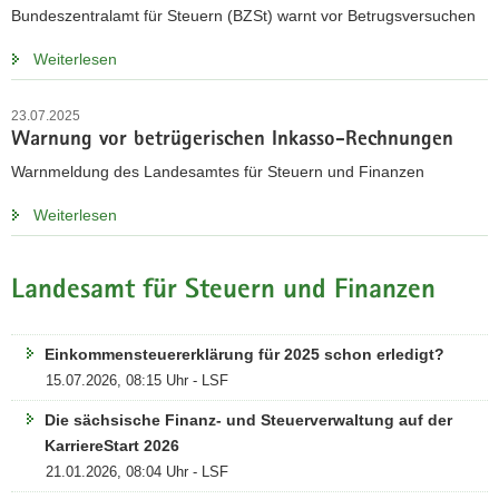
Bundeszentralamt für Steuern (BZSt) warnt vor Betrugsversuchen
a
v
Weiterlesen
i
g
23.07.2025
a
Warnung vor betrügerischen Inkasso-Rechnungen
t
Warnmeldung des Landesamtes für Steuern und Finanzen
i
o
Weiterlesen
n
Landesamt für Steuern und Finanzen
Einkommensteuererklärung für 2025 schon erledigt?
15.07.2026, 08:15 Uhr - LSF
Die sächsische Finanz- und Steuerverwaltung auf der
KarriereStart 2026
21.01.2026, 08:04 Uhr - LSF