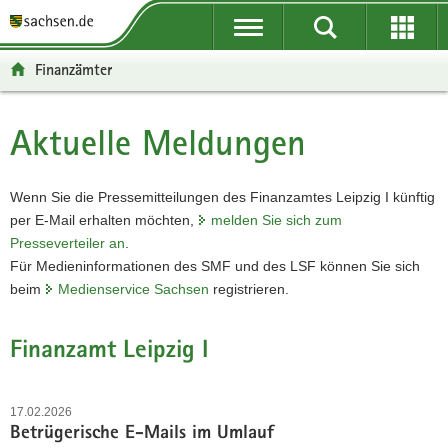
P
P
H
W
F
o
o
a
e
o
r
r
u
i
o
Finanzämter
t
t
p
t
t
a
a
t
e
e
l
l
i
r
r
Aktuelle Meldungen
Hauptinhalt
ü
n
n
e
-
b
a
h
I
B
e
v
a
n
e
Wenn Sie die Pressemitteilungen des Finanzamtes Leipzig I künftig
r
i
l
f
r
per
E-Mail
erhalten möchten,
melden Sie sich zum
g
g
t
o
e
Presseverteiler an
.
r
a
r
i
Für Medieninformationen des SMF und des LSF können Sie sich
e
t
m
c
beim
Medienservice Sachsen
registrieren.
i
i
a
h
f
o
t
Finanzamt Leipzig I
e
n
i
n
o
d
n
17.02.2026
e
Betrügerische E-Mails im Umlauf
N