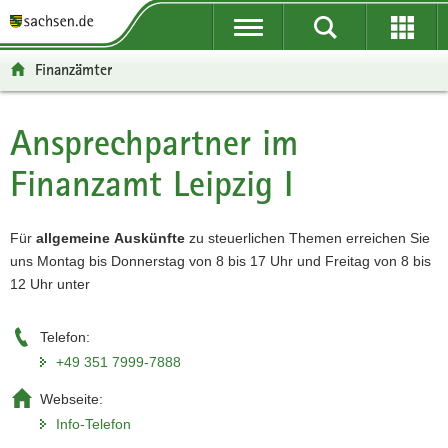
P
P
H
W
F
o
o
a
e
o
r
r
u
i
o
Finanzämter
t
t
p
t
t
a
a
t
e
e
l
l
i
r
r
Ansprechpartner im
Hauptinhalt
ü
n
n
e
-
Finanzamt Leipzig I
b
a
h
I
B
e
v
a
n
e
r
i
l
f
r
Für
allgemeine
Auskünfte
zu steuerlichen Themen erreichen Sie
g
g
t
o
e
uns Montag bis Donnerstag von 8 bis 17 Uhr und Freitag von 8 bis
r
a
r
i
12 Uhr unter
e
t
m
c
i
i
a
h
f
o
t
Telefon:
e
n
i
+49 351 7999-7888
n
o
Webseite:
d
n
e
Info-Telefon
N