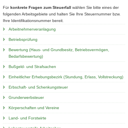
a
Für
konkrete Fragen zum Steuerfall
wählen Sie bitte eines der
v
folgenden Arbeitsgebiete und halten Sie Ihre Steuernummer bzw.
i
Ihre Identifikationsnummer bereit.
g
Arbeitnehmerveranlagung
a
t
Betriebsprüfung
i
Bewertung (Haus- und Grundbesitz, Betriebsvermögen,
o
Bedarfsbewertung)
n
Bußgeld- und Strafsachen
Einheitlicher Erhebungsbezirk (Stundung, Erlass, Vollstreckung)
Erbschaft- und Schenkungsteuer
Grunderwerbsteuer
Körperschaften und Vereine
Land- und Forstwirte