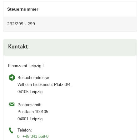
a
Steuernummer
v
i
232/299 - 299
g
a
Weitere
t
Kontakt
Information
i
o
n
Finanzamt Leipzig I
Besucheradresse:
Wilhelm-Liebknecht-Platz 3/4
04105 Leipzig
Postanschrift:
Postfach 100105
04001 Leipzig
Telefon:
+49 341 559-0