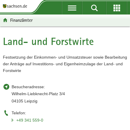
P
P
H
W
F
o
o
a
e
o
r
r
u
i
o
Finanzämter
t
t
p
t
t
a
a
t
e
e
l
l
i
r
r
Land- und Forstwirte
Hauptinhalt
ü
n
n
e
-
b
a
h
I
B
e
v
a
n
e
Festsetzung der Einkommen- und Umsatzsteuer sowie Bearbeitung
r
i
l
f
r
der Anträge auf Investitions- und Eigenheimzulage der Land- und
g
g
t
o
e
Forstwirte
r
a
r
i
e
t
m
c
Besucheradresse:
i
i
a
h
Wilhelm-Liebknecht-Platz 3/4
f
o
t
04105 Leipzig
e
n
i
n
o
Telefon:
d
n
+49 341 559-0
e
N