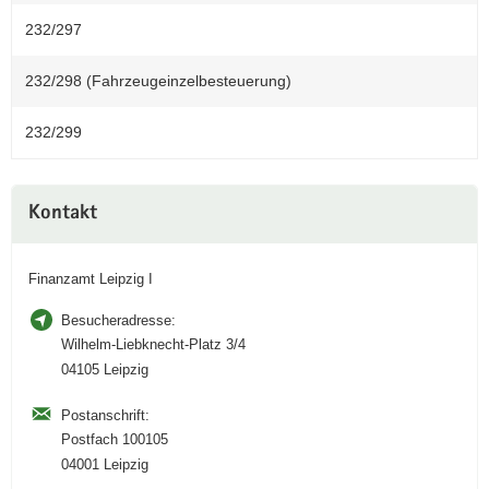
232/297
232/298 (Fahrzeugeinzelbesteuerung)
232/299
Weitere
Kontakt
Information
Finanzamt Leipzig I
Besucheradresse:
Wilhelm-Liebknecht-Platz 3/4
04105 Leipzig
Postanschrift:
Postfach 100105
04001 Leipzig