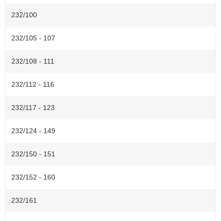
a
232/100
v
i
232/105 - 107
g
a
232/108 - 111
t
i
232/112 - 116
o
n
232/117 - 123
232/124 - 149
232/150 - 151
232/152 - 160
232/161