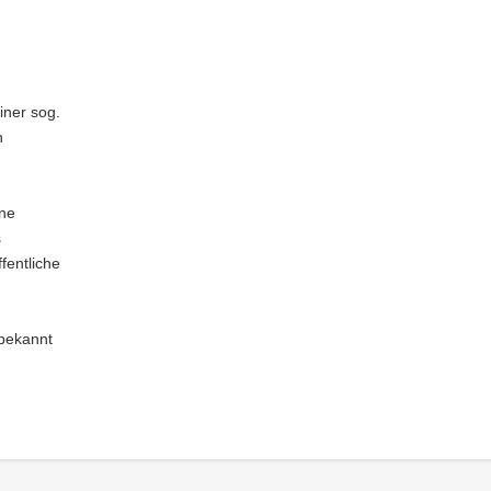
iner sog.
n
ine
s
fentliche
 bekannt