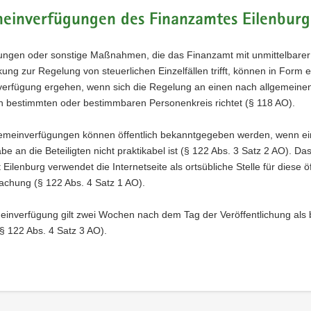
meinverfügungen des Finanzamtes Eilenburg
ungen oder sonstige Maßnahmen, die das Finanzamt mit unmittelbarer
ung zur Regelung von steuerlichen Einzelfällen trifft, können in Form e
verfügung ergehen, wenn sich die Regelung an einen nach allgemeine
 bestimmten oder bestimmbaren Personenkreis richtet (§ 118 AO).
gemeinverfügungen können öffentlich bekanntgegeben werden, wenn e
e an die Beteiligten nicht praktikabel ist (§ 122 Abs. 3 Satz 2 AO). Da
Eilenburg verwendet die Internetseite als ortsübliche Stelle für diese öf
chung (§ 122 Abs. 4 Satz 1 AO).
meinverfügung gilt zwei Wochen nach dem Tag der Veröffentlichung als
§ 122 Abs. 4 Satz 3 AO).