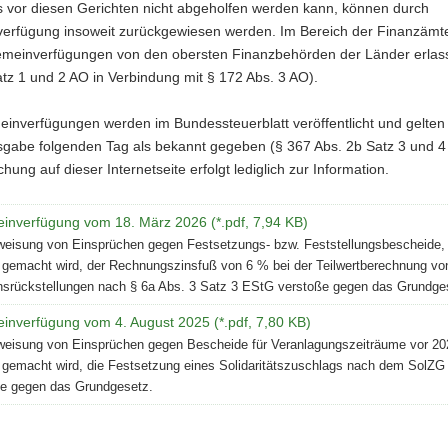
s vor diesen Gerichten nicht abgeholfen werden kann, können durch
verfügung insoweit zurückgewiesen werden. Im Bereich der Finanzämt
gemeinverfügungen von den obersten Finanzbehörden der Länder erlas
tz 1 und 2 AO in Verbindung mit § 172 Abs. 3 AO).
einverfügungen werden im Bundessteuerblatt veröffentlicht und gelten
sgabe folgenden Tag als bekannt gegeben (§ 367 Abs. 2b Satz 3 und 4
chung auf dieser Internetseite erfolgt lediglich zur Information.
einverfügung vom 18. März 2026 (*.pdf, 7,94 KB)
eisung von Einsprüchen gegen Festsetzungs- bzw. Feststellungsbescheide,
 gemacht wird, der Rechnungszinsfuß von 6 % bei der Teilwertberechnung vo
srückstellungen nach § 6a Abs. 3 Satz 3 EStG verstoße gegen das Grundge
einverfügung vom 4. August 2025 (*.pdf, 7,80 KB)
eisung von Einsprüchen gegen Bescheide für Veranlagungszeiträume vor 20
 gemacht wird, die Festsetzung eines Solidaritätszuschlags nach dem SolZG
ße gegen das Grundgesetz.