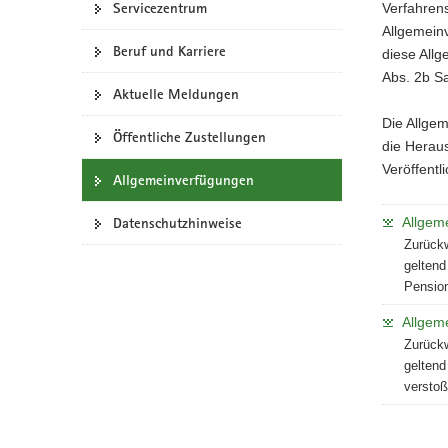
Servicezentrum
Verfahren
a
Allgemein
v
Beruf und Karriere
diese All
i
Abs. 2b Sa
g
Aktuelle Meldungen
a
Die Allgem
Öffentliche Zustellungen
t
die Herau
i
Veröffentli
Allgemeinverfügungen
o
n
Allgem
Datenschutzhinweise
Zurückw
geltend
Pension
Allgem
Zurückw
geltend
versto