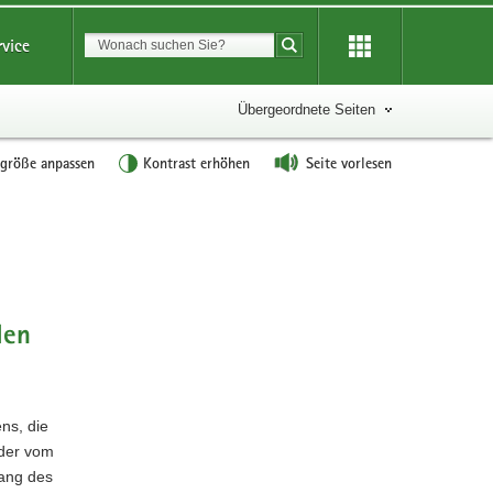
Suchbegriff
rvice
Suche starten
Übergeordnete Seiten
tgröße anpassen
Kontrast erhöhen
Seite vorlesen
Weitere
Information
den
ns, die
oder vom
ang des