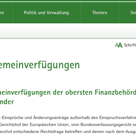
reifende
en
Politik und Verwaltung
Themen
Se
Schrif
emeinverfügungen
t
meinverfügungen der obersten Finanzbehör
änder
 Einsprüche und Änderungsanträge außerhalb des Einspruchsverfahre
Gerichtshof der Europäischen Union, vom Bundesverfassungsgericht 
anzhof entschiedene Rechtsfrage betreffen und denen nach dem Ausg