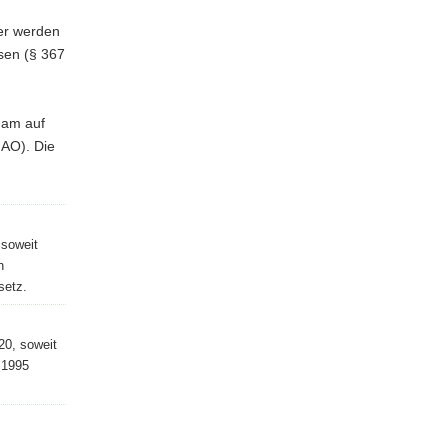
er werden
sen (§ 367
 am auf
 AO). Die
 soweit
n
setz.
20, soweit
 1995