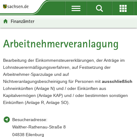
P
P
H
W
F
o
o
a
e
o
r
r
u
i
o
Finanzämter
t
t
p
t
t
a
a
t
e
e
l
l
i
r
r
Arbeitnehmerveranlagung
Hauptinhalt
ü
n
n
e
-
b
a
h
I
B
e
v
a
n
e
Bearbeitung der Einkommensteuererklärungen, der Anträge im
r
i
l
f
r
Lohnsteuerermäßigungsverfahren, auf Festsetzung der
g
g
t
o
e
Arbeitnehmer-Sparzulage und auf
r
a
r
i
Nichtveranlagungsbescheinigung für Personen mit
ausschließlich
e
t
m
c
Lohneinkünften (Anlage N) und / oder Einkünften aus
i
i
a
h
Kapitalvermögen (Anlage KAP) und / oder bestimmten sonstigen
f
o
t
Einkünften (Anlage R, Anlage SO).
e
n
i
n
o
Besucheradresse:
d
n
Walther-Rathenau-Straße 8
e
04838 Eilenburg
N