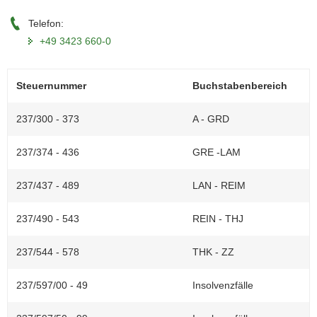
a
Telefon:
v
+49 3423 660-0
i
g
a
Steuernummer
Buchstabenbereich
t
i
237/300 - 373
A - GRD
o
n
237/374 - 436
GRE -LAM
237/437 - 489
LAN - REIM
237/490 - 543
REIN - THJ
237/544 - 578
THK - ZZ
237/597/00 - 49
Insolvenzfälle