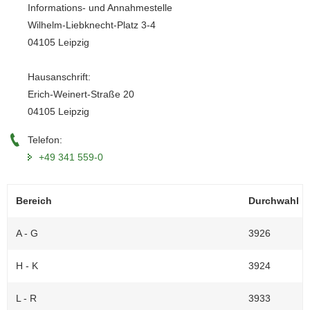
Informations- und Annahmestelle
a
Wilhelm-Liebknecht-Platz 3-4
v
04105 Leipzig
i
g
Hausanschrift:
a
Erich-Weinert-Straße 20
t
i
04105 Leipzig
o
Telefon:
n
+49 341 559-0
Bereich
Durchwahl
A - G
3926
H - K
3924
L - R
3933