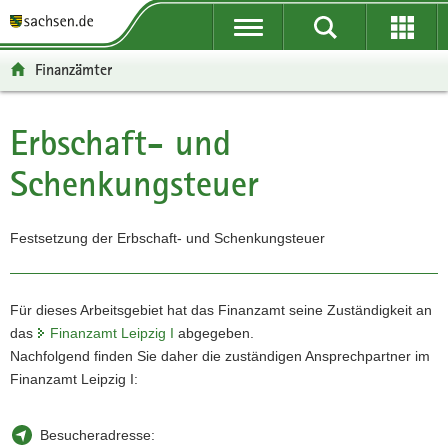
P
P
H
W
F
o
o
a
e
o
r
r
u
i
o
Finanzämter
t
t
p
t
t
a
a
t
e
e
l
l
i
r
r
Erbschaft- und
Hauptinhalt
ü
n
n
e
-
Schenkungsteuer
b
a
h
I
B
e
v
a
n
e
r
i
l
f
r
Festsetzung der Erbschaft- und Schenkungsteuer
g
g
t
o
e
r
a
r
i
e
t
m
c
i
i
a
h
Für dieses Arbeitsgebiet hat das Finanzamt seine Zuständigkeit an
f
o
t
das
Finanzamt Leipzig I
abgegeben.
e
n
i
Nachfolgend finden Sie daher die zuständigen Ansprechpartner im
n
o
Finanzamt Leipzig I:
d
n
e
Besucheradresse:
N