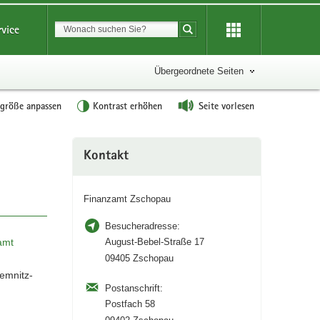
Suchbegriff
rvice
Suche starten
Übergeordnete Seiten
tgröße anpassen
Kontrast erhöhen
Seite vorlesen
Weitere
Kontakt
Information
Finanzamt Zschopau
Besucheradresse:
amt
August-Bebel-Straße 17
09405 Zschopau
emnitz-
Postanschrift:
Postfach 58