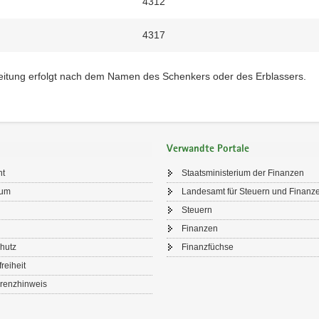
4312
4317
eitung erfolgt nach dem Namen des Schenkers oder des Erblassers.
Verwandte Portale
ht
Staatsministerium der Finanzen
sum
Landesamt für Steuern und Finanz
Steuern
Finanzen
hutz
Finanzfüchse
freiheit
renzhinweis