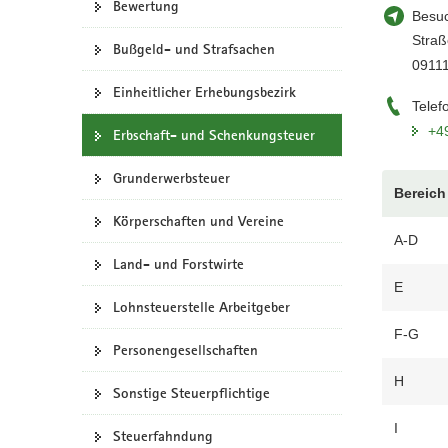
Bewertung
Besuc
a
Straß
v
Bußgeld- und Strafsachen
0911
i
g
Einheitlicher Erhebungsbezirk
Telef
a
+4
Erbschaft- und Schenkungsteuer
t
i
Grunderwerbsteuer
o
Bereich
n
Körperschaften und Vereine
A-D
Land- und Forstwirte
E
Lohnsteuerstelle Arbeitgeber
F-G
Personengesellschaften
H
Sonstige Steuerpflichtige
I
Steuerfahndung