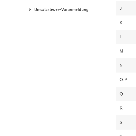
J
Umsatzsteuer-Voranmeldung
K
L
M
N
O-P
Q
R
S