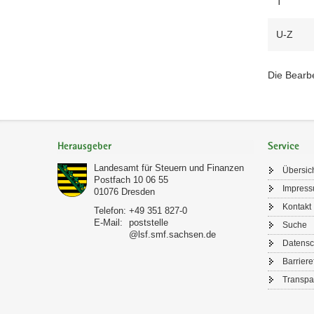
T
U-Z
Die Bearb
Footer-
Bereich
Herausgeber
Service
Landesamt für Steuern und Finanzen
Übersic
Postfach 10 06 55
Impres
01076
Dresden
Kontakt
Telefon:
+49 351 827-0
E-Mail:
poststelle
Suche
@lsf.smf.sachsen.de
Datensc
Barriere
Transpa