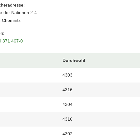
heradresse:
e der Nationen 2-4
1 Chemnitz
on:
9 371 467-0
Durchwahl
4303
4316
4304
4316
4302