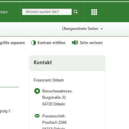
Suchbegriff
rvice
Suche starten
Übergeordnete Seiten
tgröße anpassen
Kontrast erhöhen
Seite vorlesen
Weitere
Kontakt
Information
Finanzamt Döbeln
Besucheradresse:
Burgstraße 31
04720 Döbeln
zig I:
Postanschrift:
Postfach 2346