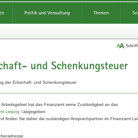
reifende
en
Politik und Verwaltung
Themen
Se
Schrif
chaft- und Schenkungsteuer
t
ng der Erbschaft- und Schenkungsteuer
 Arbeitsgebiet hat das Finanzamt seine Zuständigkeit an das
t Leipzig I
abgegeben.
d finden Sie daher die zuständigen Ansprechpartner im Finanzamt Leip
heradresse: