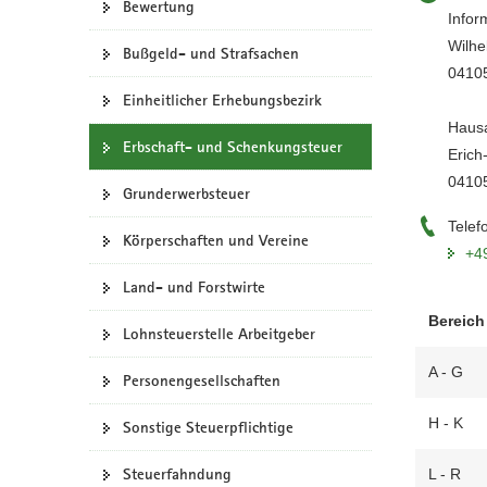
Bewertung
Infor
a
Wilhe
v
Bußgeld- und Strafsachen
04105
i
g
Einheitlicher Erhebungsbezirk
a
Hausa
Erbschaft- und Schenkungsteuer
t
Erich
i
04105
Grunderwerbsteuer
o
n
Telef
Körperschaften und Vereine
+4
Land- und Forstwirte
Bereich
Lohnsteuerstelle Arbeitgeber
A - G
Personengesellschaften
H - K
Sonstige Steuerpflichtige
Steuerfahndung
L - R