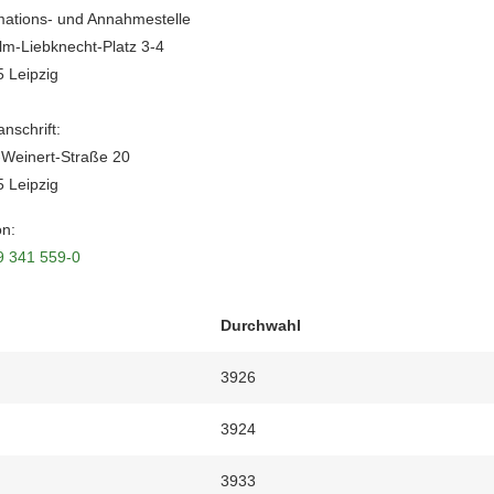
mations- und Annahmestelle
lm-Liebknecht-Platz 3-4
 Leipzig
nschrift:
-Weinert-Straße 20
 Leipzig
on:
9 341 559-0
Durchwahl
3926
3924
3933