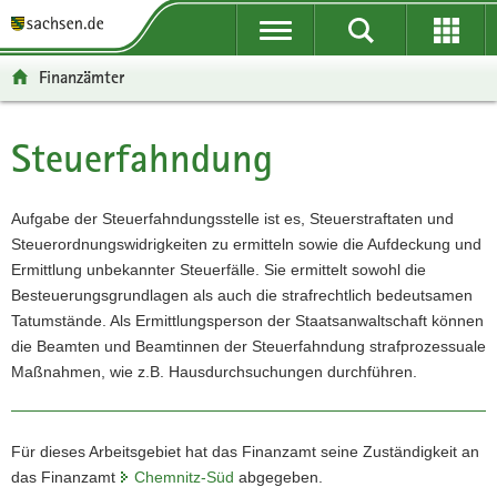
P
P
H
W
F
o
o
a
e
o
r
r
u
i
o
Finanzämter
t
t
p
t
t
a
a
t
e
e
l
l
i
r
r
Steuerfahndung
Hauptinhalt
ü
n
n
e
-
b
a
h
I
B
e
v
a
n
e
Aufgabe der Steuerfahndungsstelle ist es, Steuerstraftaten und
r
i
l
f
r
Steuerordnungswidrigkeiten zu ermitteln sowie die Aufdeckung und
g
g
t
o
e
Ermittlung unbekannter Steuerfälle. Sie ermittelt sowohl die
r
a
r
i
Besteuerungsgrundlagen als auch die strafrechtlich bedeutsamen
e
t
m
c
Tatumstände. Als Ermittlungsperson der Staatsanwaltschaft können
i
i
a
h
die Beamten und Beamtinnen der Steuerfahndung strafprozessuale
f
o
t
Maßnahmen, wie z.B. Hausdurchsuchungen durchführen.
e
n
i
n
o
d
n
Für dieses Arbeitsgebiet hat das Finanzamt seine Zuständigkeit an
e
das Finanzamt
Chemnitz-Süd
abgegeben.
N