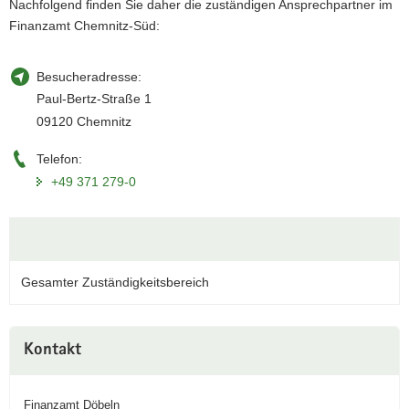
Nachfolgend finden Sie daher die zuständigen Ansprechpartner im
a
Finanzamt Chemnitz-Süd:
v
i
Besucheradresse:
g
Paul-Bertz-Straße 1
a
09120 Chemnitz
t
i
Telefon:
o
+49 371 279-0
n
Gesamter Zuständigkeitsbereich
Weitere
Kontakt
Information
Finanzamt Döbeln