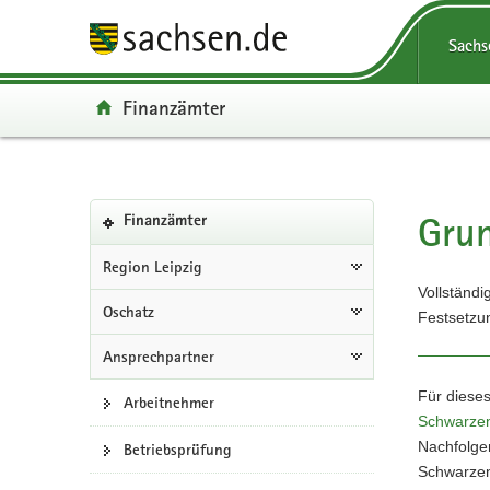
P
P
H
W
F
Portalüberg
o
o
a
e
o
Navigation
Sachs
r
r
u
i
o
t
t
p
t
t
Portal:
Finanzämter
a
a
t
e
e
l
l
i
r
r
ü
n
n
e
-
b
a
h
I
B
Portalnavigation
e
v
a
n
e
Grun
(in
Hauptinhal
Finanzämter
r
i
l
f
r
eigenes
g
g
t
o
e
Web-
Region Leipzig
Portal
r
a
r
i
Vollständi
wechseln)
Oschatz
e
t
m
c
Festsetzu
i
i
a
h
Ansprechpartner
f
o
t
e
n
i
Für dieses
Arbeitnehmer
n
o
Schwarze
d
n
Nachfolge
Betriebsprüfung
e
Schwarze
N