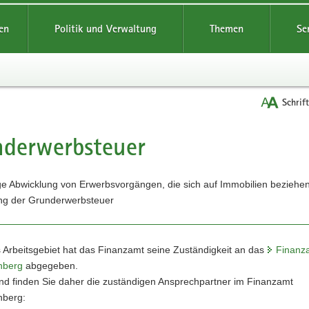
reifende
en
Politik und Verwaltung
Themen
Se
Schrif
derwerbsteuer
t
ge Abwicklung von Erwerbsvorgängen, die sich auf Immobilien beziehe
ng der Grunderwerbsteuer
 Arbeitsgebiet hat das Finanzamt seine Zuständigkeit an das
Finanz
nberg
abgegeben.
nd finden Sie daher die zuständigen Ansprechpartner im Finanzamt
nberg: