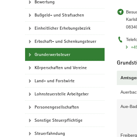
Bewertung
a
Besuc
v
Bußgeld- und Strafsachen
Karls
i
0834
g
Einheitlicher Erhebungsbezirk
a
Telef
Erbschaft- und Schenkungsteuer
t
+4
i
Grunderwerbsteuer
o
n
Grundstü
Körperschaften und Vereine
Amtsger
Land- und Forstwirte
Auerbac
Lohnsteuerstelle Arbeitgeber
Aue-Bad 
Personengesellschaften
Sonstige Steuerpflichtige
Steuerfahndung
Freiber