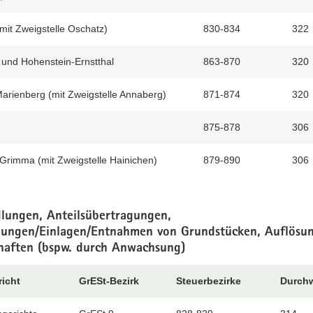
mit Zweigstelle Oschatz)
830-834
322
 und Hohenstein-Ernstthal
863-870
320
arienberg (mit Zweigstelle Annaberg)
871-874
320
875-878
306
Grimma (mit Zweigstelle Hainichen)
879-890
306
ungen, Anteilsübertragungen,
gungen/Einlagen/Entnahmen von Grundstücken, Auflösu
chaften (bspw. durch Anwachsung)
icht
GrESt-Bezirk
Steuerbezirke
Durch