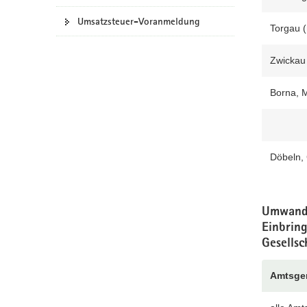
Umsatzsteuer-Voranmeldung
Torgau (
Zwickau
Borna, M
Döbeln, 
Umwandl
Einbrin
Gesells
Amtsger