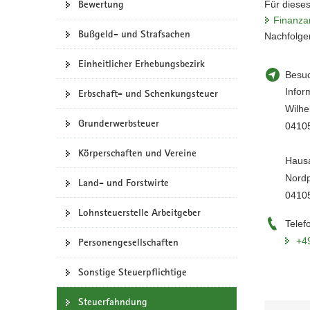
Bewertung
Für dieses
a
Finanzam
v
Bußgeld- und Strafsachen
Nachfolgen
i
g
Einheitlicher Erhebungsbezirk
Besuc
a
Infor
Erbschaft- und Schenkungsteuer
t
Wilhe
i
Grunderwerbsteuer
04105
o
n
Körperschaften und Vereine
Hausa
Nordp
Land- und Forstwirte
04105
Lohnsteuerstelle Arbeitgeber
Telef
+4
Personengesellschaften
Sonstige Steuerpflichtige
Steuerfahndung