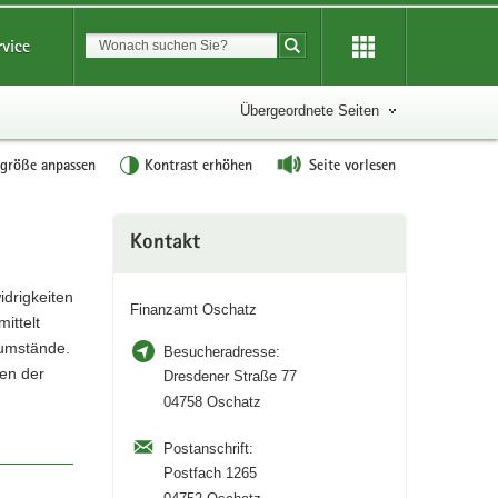
Suchbegriff
rvice
Suche starten
Übergeordnete Seiten
tgröße anpassen
Kontrast erhöhen
Seite vorlesen
Weitere
Kontakt
Information
idrigkeiten
Finanzamt Oschatz
ittelt
tumstände.
Besucheradresse:
en der
Dresdener Straße 77
04758 Oschatz
Postanschrift:
Postfach 1265