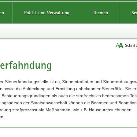
reifende
en
Politik und Verwaltung
Themen
Se
Schrif
uerfahndung
t
r Steuerfahndungsstelle ist es, Steuerstraftaten und Steuerordnungsw
ln sowie die Aufdeckung und Ermittlung unbekannter Steuerfälle. Sie erm
e Besteuerungsgrundlagen als auch die strafrechtlich bedeutsamen Ta
tlungsperson der Staatsanwaltschaft können die Beamten und Beamtinn
ndung strafprozessuale Maßnahmen, wie z.B. Hausdurchsuchungen
en.