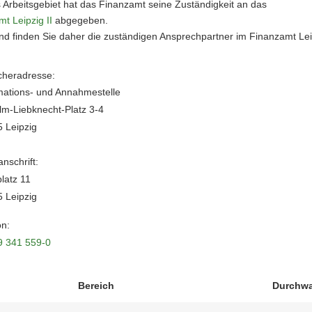
 Arbeitsgebiet hat das Finanzamt seine Zuständigkeit an das
t Leipzig II
abgegeben.
d finden Sie daher die zuständigen Ansprechpartner im Finanzamt Leip
heradresse:
mations- und Annahmestelle
lm-Liebknecht-Platz 3-4
 Leipzig
nschrift:
latz 11
 Leipzig
on:
9 341 559-0
Bereich
Durchwa