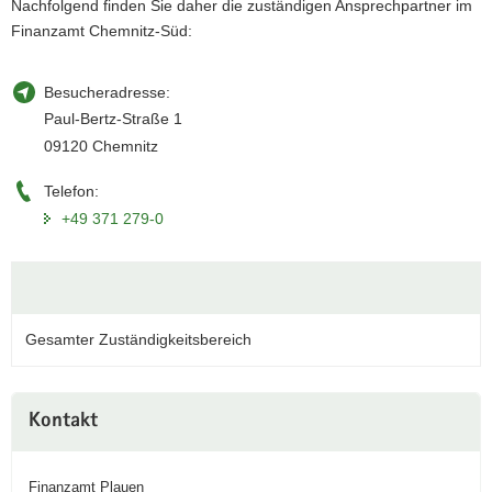
Nachfolgend finden Sie daher die zuständigen Ansprechpartner im
a
Finanzamt Chemnitz-Süd:
v
i
Besucheradresse:
g
Paul-Bertz-Straße 1
a
09120 Chemnitz
t
i
Telefon:
o
+49 371 279-0
n
Gesamter Zuständigkeitsbereich
Weitere
Kontakt
Information
Finanzamt Plauen