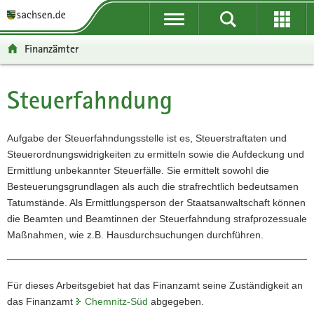
P
P
H
W
F
o
o
a
e
o
r
r
u
i
o
Finanzämter
t
t
p
t
t
a
a
t
e
e
l
l
i
r
r
Steuerfahndung
Hauptinhalt
ü
n
n
e
-
b
a
h
I
B
e
v
a
n
e
Aufgabe der Steuerfahndungsstelle ist es, Steuerstraftaten und
r
i
l
f
r
Steuerordnungswidrigkeiten zu ermitteln sowie die Aufdeckung und
g
g
t
o
e
Ermittlung unbekannter Steuerfälle. Sie ermittelt sowohl die
r
a
r
i
Besteuerungsgrundlagen als auch die strafrechtlich bedeutsamen
e
t
m
c
Tatumstände. Als Ermittlungsperson der Staatsanwaltschaft können
i
i
a
h
die Beamten und Beamtinnen der Steuerfahndung strafprozessuale
f
o
t
Maßnahmen, wie z.B. Hausdurchsuchungen durchführen.
e
n
i
n
o
d
n
Für dieses Arbeitsgebiet hat das Finanzamt seine Zuständigkeit an
e
das Finanzamt
Chemnitz-Süd
abgegeben.
N