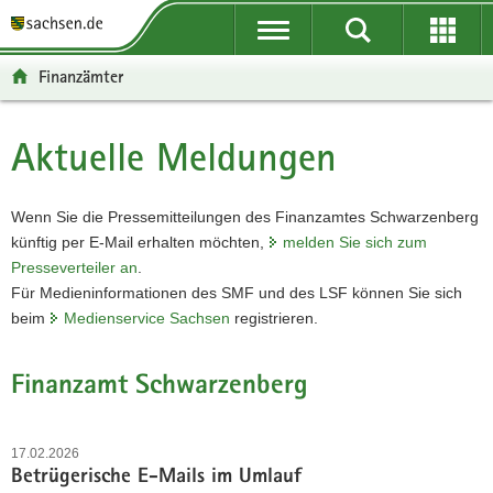
P
P
H
W
F
o
o
a
e
o
r
r
u
i
o
Finanzämter
t
t
p
t
t
a
a
t
e
e
l
l
i
r
r
Aktuelle Meldungen
Hauptinhalt
ü
n
n
e
-
b
a
h
I
B
e
v
a
n
e
Wenn Sie die Pressemitteilungen des Finanzamtes Schwarzenberg
r
i
l
f
r
künftig per
E-Mail
erhalten möchten,
melden Sie sich zum
g
g
t
o
e
Presseverteiler an
.
r
a
r
i
Für Medieninformationen des SMF und des LSF können Sie sich
e
t
m
c
beim
Medienservice Sachsen
registrieren.
i
i
a
h
f
o
t
Finanzamt Schwarzenberg
e
n
i
n
o
d
n
17.02.2026
e
Betrügerische E-Mails im Umlauf
N