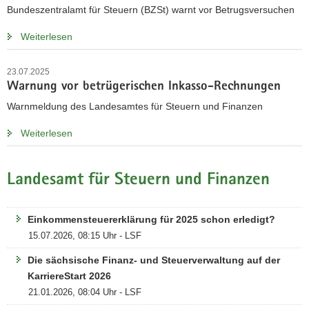
Bundeszentralamt für Steuern (BZSt) warnt vor Betrugsversuchen
a
v
Weiterlesen
i
g
23.07.2025
a
Warnung vor betrügerischen Inkasso-Rechnungen
t
Warnmeldung des Landesamtes für Steuern und Finanzen
i
o
Weiterlesen
n
Landesamt für Steuern und Finanzen
Einkommensteuererklärung für 2025 schon erledigt?
15.07.2026, 08:15 Uhr - LSF
Die sächsische Finanz- und Steuerverwaltung auf der
KarriereStart 2026
21.01.2026, 08:04 Uhr - LSF