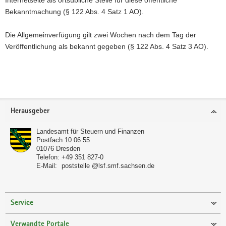
Internetseite als ortsübliche Stelle für diese öffentliche
Bekanntmachung (§ 122 Abs. 4 Satz 1 AO).
Die Allgemeinverfügung gilt zwei Wochen nach dem Tag der
Veröffentlichung als bekannt gegeben (§ 122 Abs. 4 Satz 3 AO).
Weitere
Information
Footer-
Herausgeber
Bereich
Landesamt für Steuern und Finanzen
Postfach 10 06 55
01076
Dresden
Telefon:
+49 351 827-0
E-Mail:
poststelle @lsf.smf.sachsen.de
Service
Verwandte Portale