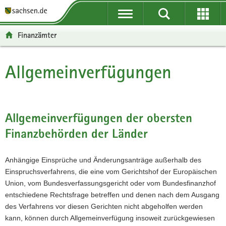
P
P
H
W
F
o
o
a
e
o
r
r
u
i
o
Finanzämter
t
t
p
t
t
a
a
t
e
e
l
l
i
r
r
Allgemeinverfügungen
Hauptinhalt
ü
n
n
e
-
b
a
h
I
B
e
v
a
n
e
r
i
l
f
r
Allgemeinverfügungen der obersten
g
g
t
o
e
Finanzbehörden der Länder
r
a
r
i
e
t
m
c
i
i
a
h
Anhängige Einsprüche und Änderungsanträge außerhalb des
f
o
t
Einspruchsverfahrens, die eine vom Gerichtshof der Europäischen
e
n
i
Union, vom Bundesverfassungsgericht oder vom Bundesfinanzhof
n
o
entschiedene Rechtsfrage betreffen und denen nach dem Ausgang
d
n
des Verfahrens vor diesen Gerichten nicht abgeholfen werden
e
kann, können durch Allgemeinverfügung insoweit zurückgewiesen
N