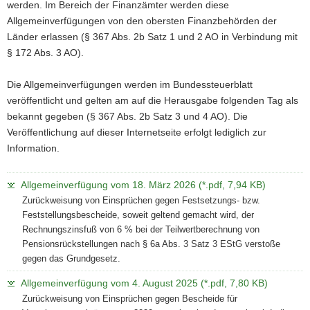
werden. Im Bereich der Finanzämter werden diese
a
Allgemeinverfügungen von den obersten Finanzbehörden der
v
Länder erlassen (§ 367 Abs. 2b Satz 1 und 2 AO in Verbindung mit
i
§ 172 Abs. 3 AO).
g
a
Die Allgemeinverfügungen werden im Bundessteuerblatt
t
veröffentlicht und gelten am auf die Herausgabe folgenden Tag als
i
bekannt gegeben (§ 367 Abs. 2b Satz 3 und 4 AO). Die
o
Veröffentlichung auf dieser Internetseite erfolgt lediglich zur
n
Information.
Allgemeinverfügung vom 18. März 2026 (*.pdf, 7,94 KB)
Zurückweisung von Einsprüchen gegen Festsetzungs- bzw.
Feststellungsbescheide, soweit geltend gemacht wird, der
Rechnungszinsfuß von 6 % bei der Teilwertberechnung von
Pensionsrückstellungen nach § 6a Abs. 3 Satz 3 EStG verstoße
gegen das Grundgesetz.
Allgemeinverfügung vom 4. August 2025 (*.pdf, 7,80 KB)
Zurückweisung von Einsprüchen gegen Bescheide für