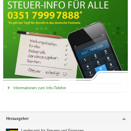
Informationen zum Info-Telefon
Footer-
Herausgeber
Bereich
Landesamt für Steuern und Finanzen