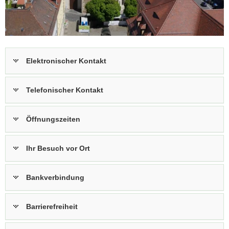
a
v
i
g
a
Elektronischer Kontakt
t
i
Telefonischer Kontakt
o
n
Öffnungszeiten
Ihr Besuch vor Ort
Bankverbindung
Barrierefreiheit