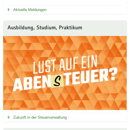
p
Aktuelle Meldungen
o
r
t
Ausbildung, Studium, Praktikum
a
l
Zukunft in der Steuerverwaltung