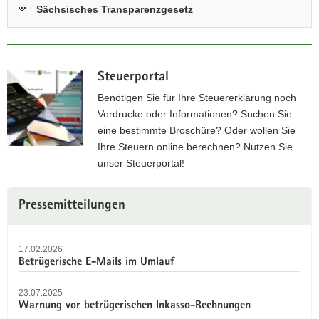
Sächsisches Transparenzgesetz
Steuerportal
Benötigen Sie für Ihre Steuererklärung noch
Vordrucke oder Informationen? Suchen Sie
eine bestimmte Broschüre? Oder wollen Sie
Ihre Steuern online berechnen? Nutzen Sie
unser Steuerportal!
Z
Weitere
u
Pressemitteilungen
Information
m
S
17.02.2026
t
Betrügerische E-Mails im Umlauf
e
u
23.07.2025
e
Warnung vor betrügerischen Inkasso-Rechnungen
r