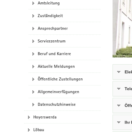
Amtsleitung
a
v
Zuständigkeit
i
g
Ansprechpartner
a
t
Servicezentrum
i
Beruf und Karriere
o
n
Aktuelle Meldungen
Ele
Öffentliche Zustellungen
Tel
Allgemeinverfügungen
Datenschutzhinweise
Öff
Hoyerswerda
Ihr
Löbau