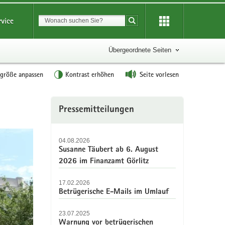
Suchbegriff
rvice
Suche starten
Übergeordnete Seiten
tgröße anpassen
Kontrast erhöhen
Seite vorlesen
Weitere
Pressemitteilungen
Information
04.08.2026
Susanne Täubert ab 6. August
2026 im Finanzamt Görlitz
17.02.2026
Betrügerische E-Mails im Umlauf
23.07.2025
Warnung vor betrügerischen