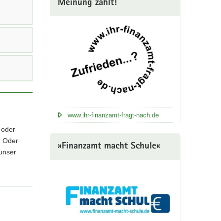
Meinung zählt!
www.ihr-finanzamt-fragt-nach.de
 oder
? Oder
»Finanzamt macht Schule«
 unser