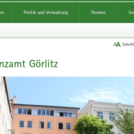
reifende
en
Politik und Verwaltung
Themen
Se
Schrif
nzamt Görlitz
t