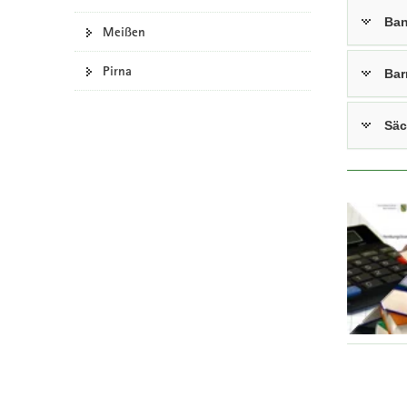
Ban
Meißen
Pirna
Bar
Säc
Z
u
m