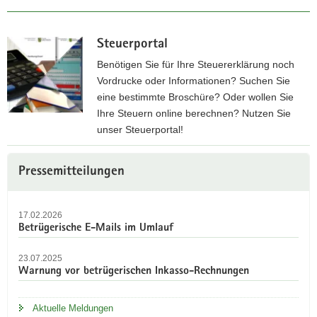
Steuerportal
Benötigen Sie für Ihre Steuererklärung noch
Vordrucke oder Informationen? Suchen Sie
eine bestimmte Broschüre? Oder wollen Sie
Ihre Steuern online berechnen? Nutzen Sie
unser Steuerportal!
Z
Weitere
u
Pressemitteilungen
Information
m
S
17.02.2026
t
Betrügerische E-Mails im Umlauf
e
u
23.07.2025
e
Warnung vor betrügerischen Inkasso-Rechnungen
r
p
Aktuelle Meldungen
o