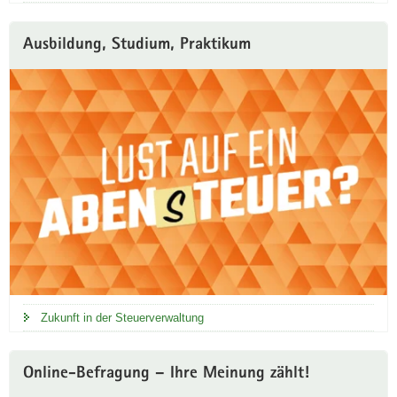
r
t
Ausbildung, Studium, Praktikum
a
l
Zukunft in der Steuerverwaltung
Online-Befragung – Ihre Meinung zählt!