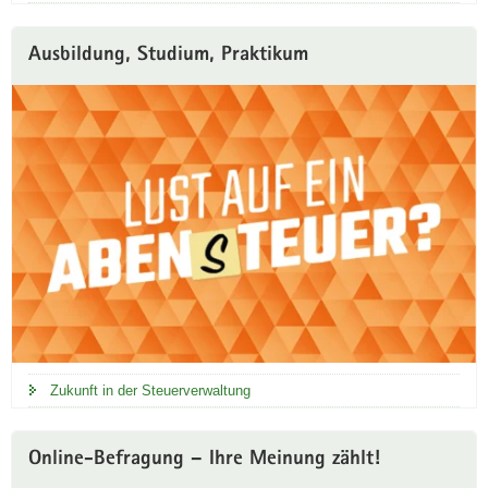
r
t
Ausbildung, Studium, Praktikum
a
l
Zukunft in der Steuerverwaltung
Online-Befragung – Ihre Meinung zählt!