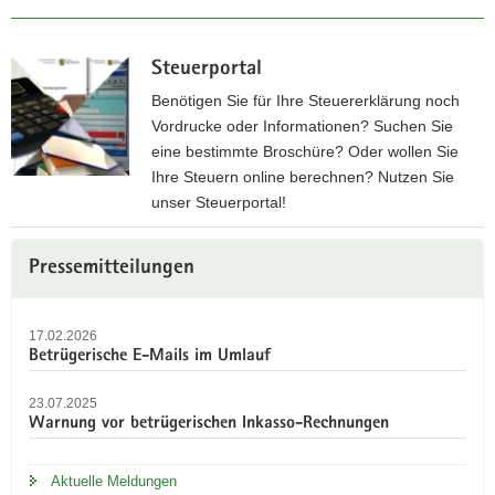
Steuerportal
Benötigen Sie für Ihre Steuererklärung noch
Vordrucke oder Informationen? Suchen Sie
eine bestimmte Broschüre? Oder wollen Sie
Ihre Steuern online berechnen? Nutzen Sie
unser Steuerportal!
Z
Weitere
u
Pressemitteilungen
Information
m
S
17.02.2026
t
Betrügerische E-Mails im Umlauf
e
u
23.07.2025
e
Warnung vor betrügerischen Inkasso-Rechnungen
r
p
Aktuelle Meldungen
o