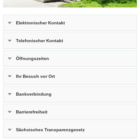
a
v
i
Elektronischer Kontakt
g
a
Telefonischer Kontakt
t
i
o
Öffnungszeiten
n
Ihr Besuch vor Ort
Bankverbindung
Barrierefreiheit
Sächsisches Transparenzgesetz