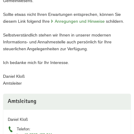
Gemeinwesens.
a
v
Sollte etwas nicht Ihren Erwartungen entsprechen, können Sie
i
diesem Link folgend Ihre
Anregungen und Hinweise
schildern.
g
a
Selbstverständlich stehen wir Ihnen in unserer modernen
t
Informations- und Annahmestelle auch persönlich für Ihre
i
steuerlichen Angelegenheiten zur Verfügung.
o
n
Ich bedanke mich für Ihr Interesse.
Daniel Kloß
Amtsleiter
Weitere
Amtsleitung
Information
Daniel Kloß
Telefon: