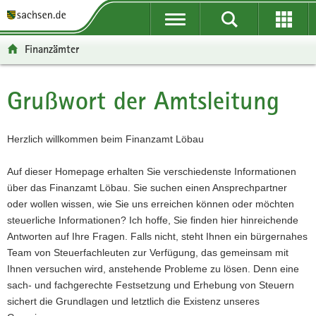
P
P
H
W
F
o
o
a
e
o
r
r
u
i
o
Finanzämter
t
t
p
t
t
a
a
t
e
e
l
l
i
r
r
Grußwort der Amtsleitung
Hauptinhalt
ü
n
n
e
-
b
a
h
I
B
e
v
a
n
e
Herzlich willkommen beim Finanzamt Löbau
r
i
l
f
r
g
g
t
o
e
Auf dieser Homepage erhalten Sie verschiedenste Informationen
r
a
r
i
über das Finanzamt Löbau. Sie suchen einen Ansprechpartner
e
t
m
c
oder wollen wissen, wie Sie uns erreichen können oder möchten
i
i
a
h
steuerliche Informationen? Ich hoffe, Sie finden hier hinreichende
f
o
t
Antworten auf Ihre Fragen. Falls nicht, steht Ihnen ein bürgernahes
e
n
i
Team von Steuerfachleuten zur Verfügung, das gemeinsam mit
n
o
Ihnen versuchen wird, anstehende Probleme zu lösen. Denn eine
d
n
sach- und fachgerechte Festsetzung und Erhebung von Steuern
e
sichert die Grundlagen und letztlich die Existenz unseres
N