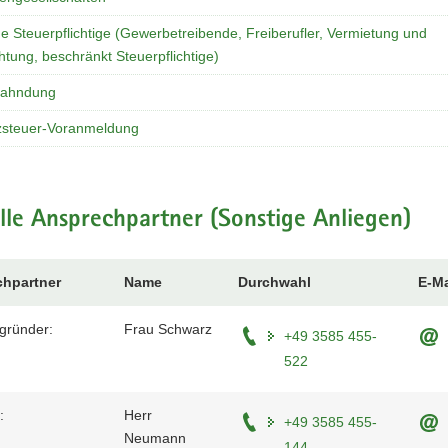
e Steuerpflichtige (Gewerbetreibende, Freiberufler, Vermietung und
tung, beschränkt Steuerpflichtige)
fahndung
steuer-Voranmeldung
lle Ansprechpartner (Sonstige Anliegen)
hpartner
Name
Durchwahl
E-Ma
gründer:
Frau Schwarz
+49 3585 455-
522
:
Herr
+49 3585 455-
Neumann
144