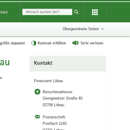
Suchbegriff
rvice
Suche starten
Übergeordnete Seiten
tgröße anpassen
Kontrast erhöhen
Seite vorlesen
bau
Weitere
Kontakt
Information
is
Finanzamt Löbau
Besucheradresse:
Georgewitzer Straße 40
02708 Löbau
Postanschrift:
Postfach 1165