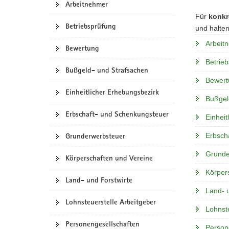
Arbeitnehmer
a
Für
konkr
v
Betriebsprüfung
und halten
i
Arbeit
g
Bewertung
a
Betrie
Bußgeld- und Strafsachen
t
Bewert
i
Einheitlicher Erhebungsbezirk
o
Bußgel
n
Erbschaft- und Schenkungsteuer
Einheit
Grunderwerbsteuer
Erbsch
Grunde
Körperschaften und Vereine
Körper
Land- und Forstwirte
Land- 
Lohnsteuerstelle Arbeitgeber
Lohnste
Personengesellschaften
Person