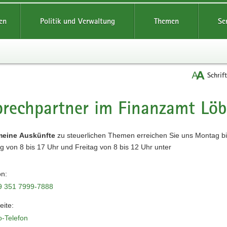
reifende
en
Politik und Verwaltung
Themen
Se
Schrif
rechpartner im Finanzamt Lö
t
meine
Auskünfte
zu steuerlichen Themen erreichen Sie uns Montag b
 von 8 bis 17 Uhr und Freitag von 8 bis 12 Uhr unter
on:
9 351 7999-7888
ite:
o-Telefon