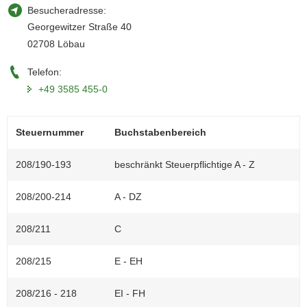
Besucheradresse:
a
Georgewitzer Straße 40
v
02708 Löbau
i
g
Telefon:
a
+49 3585 455-0
t
i
o
Steuernummer
Buchstabenbereich
n
208/190-193
beschränkt Steuerpflichtige A - Z
208/200-214
A - DZ
208/211
C
208/215
E - EH
208/216 - 218
EI - FH