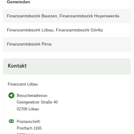
Gemeinden
a
v
Finanzamtsbezirk Bautzen, Finanzamtsbezirk Hoyerswerda
i
g
Finanzamtsbezirk Löbau, Finanzamtsbezirk Görlitz
a
t
Finanzamtsbezirk Pirna
i
o
Weitere
n
Kontakt
Information
Finanzamt Löbau
Besucheradresse:
Georgewitzer Straße 40
02708 Löbau
Postanschrift:
Postfach 1165