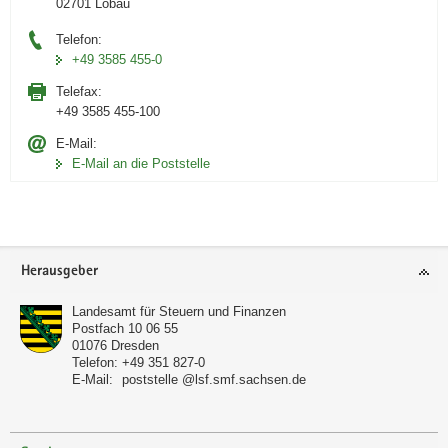
02701 Löbau
Telefon:
+49 3585 455-0
Telefax:
+49 3585 455-100
E-Mail:
E-Mail an die Poststelle
Footer-
Herausgeber
Bereich
Landesamt für Steuern und Finanzen
Postfach 10 06 55
01076
Dresden
Telefon:
+49 351 827-0
E-Mail:
poststelle @lsf.smf.sachsen.de