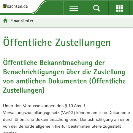
P
P
H
W
F
o
o
a
e
o
r
r
u
i
o
Finanzämter
t
t
p
t
t
a
a
t
e
e
l
l
i
r
r
Öffentliche Zustellungen
Hauptinhalt
ü
n
n
e
-
b
a
h
I
B
e
v
a
n
e
Öffentliche Bekanntmachung der
r
i
l
f
r
Benachrichtigungen über die Zustellung
g
g
t
o
e
r
a
r
i
von amtlichen Dokumenten (Öffentliche
e
t
m
c
Zustellungen)
i
i
a
h
f
o
t
e
n
i
Unter den Voraussetzungen des § 10 Abs. 1
n
o
Verwaltungszustellungsgesetz (VwZG) können amtliche Dokumente
d
n
durch öffentliche Bekanntmachung einer Benachrichtigung an einer
e
von der Behörde allgemein hierfür bestimmten Stelle zugestellt
N
werden.