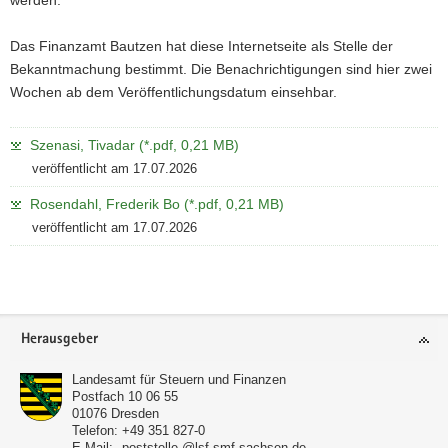
a
v
Das Finanzamt Bautzen hat diese Internetseite als Stelle der
i
Bekanntmachung bestimmt. Die Benachrichtigungen sind hier zwei
g
Wochen ab dem Veröffentlichungsdatum einsehbar.
a
t
Szenasi, Tivadar (*.pdf, 0,21 MB)
i
veröffentlicht am 17.07.2026
o
Rosendahl, Frederik Bo (*.pdf, 0,21 MB)
n
veröffentlicht am 17.07.2026
Weitere
Information
Footer-
Herausgeber
Bereich
Landesamt für Steuern und Finanzen
Postfach 10 06 55
01076
Dresden
Telefon:
+49 351 827-0
E-Mail:
poststelle @lsf.smf.sachsen.de