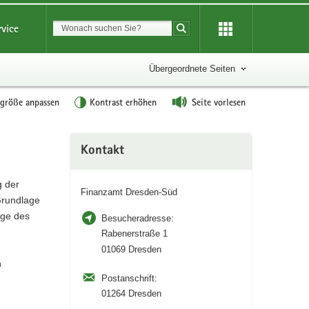
Suchbegriff
rvice
Suche starten
Übergeordnete Seiten
tgröße anpassen
Kontrast erhöhen
Seite vorlesen
Weitere
Kontakt
Information
g der
Finanzamt Dresden-Süd
 Grundlage
nge des
Besucheradresse:
Rabenerstraße 1
01069 Dresden
n
Postanschrift:
01264 Dresden