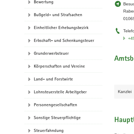
Bewertung
Besuc
a
Raben
v
Bußgeld- und Strafsachen
0106
i
g
Einheitlicher Erhebungsbezirk
Telef
a
+4
Erbschaft- und Schenkungsteuer
t
i
Grunderwerbsteuer
o
Amtsb
n
Körperschaften und Vereine
Land- und Forstwirte
Kanzlei
Lohnsteuerstelle Arbeitgeber
Personengesellschaften
Sonstige Steuerpflichtige
Haupt
Steuerfahndung