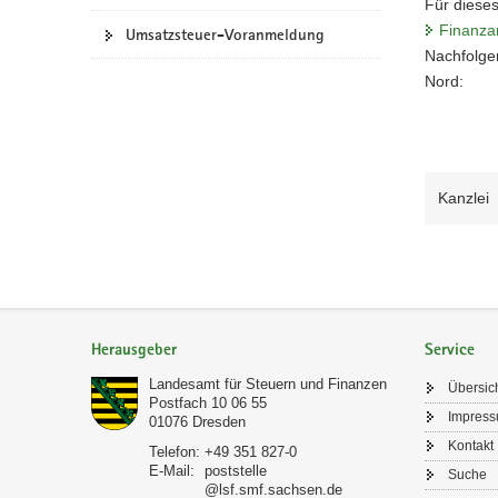
Für dieses
Finanza
Umsatzsteuer-Voranmeldung
Nachfolge
Nord:
Kanzlei
Footer-
Bereich
Herausgeber
Service
Landesamt für Steuern und Finanzen
Übersic
Postfach 10 06 55
Impres
01076
Dresden
Kontakt
Telefon:
+49 351 827-0
E-Mail:
poststelle
Suche
@lsf.smf.sachsen.de