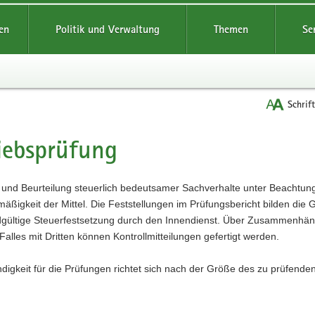
reifende
en
Politik und Verwaltung
Themen
Se
Schrif
iebsprüfung
t
g und Beurteilung steuerlich bedeutsamer Sachverhalte unter Beachtun
mäßigkeit der Mittel. Die Feststellungen im Prüfungsbericht bilden die
ndgültige Steuerfestsetzung durch den Innendienst. Über Zusammenhä
Falles mit Dritten können Kontrollmitteilungen gefertigt werden.
digkeit für die Prüfungen richtet sich nach der Größe des zu prüfende