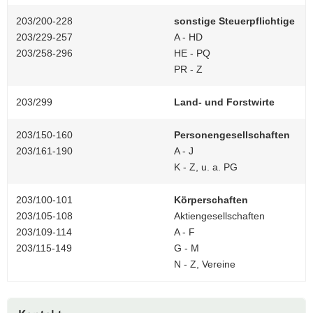
a
203/200-228
sonstige Steuerpflichtige
v
203/229-257
A - HD
i
203/258-296
HE - PQ
g
PR - Z
a
t
203/299
Land- und Forstwirte
i
o
203/150-160
Personengesellschaften
n
203/161-190
A - J
K - Z, u. a. PG
203/100-101
Körperschaften
203/105-108
Aktiengesellschaften
203/109-114
A - F
203/115-149
G - M
N - Z, Vereine
Weitere