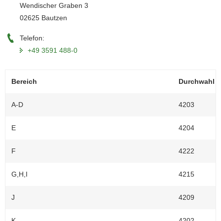
Wendischer Graben 3
a
02625 Bautzen
v
i
Telefon:
g
+49 3591 488-0
a
t
i
Bereich
Durchwahl
o
n
A-D
4203
E
4204
F
4222
G,H,I
4215
J
4209
K
4202