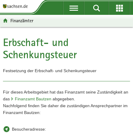
P
P
H
W
F
o
o
a
e
o
r
r
u
i
o
Finanzämter
t
t
p
t
t
a
a
t
e
e
l
l
i
r
r
Erbschaft- und
Hauptinhalt
ü
n
n
e
-
Schenkungsteuer
b
a
h
I
B
e
v
a
n
e
r
i
l
f
r
Festsetzung der Erbschaft- und Schenkungsteuer
g
g
t
o
e
r
a
r
i
e
t
m
c
i
i
a
h
Für dieses Arbeitsgebiet hat das Finanzamt seine Zuständigkeit an
f
o
t
das
Finanzamt Bautzen
abgegeben.
e
n
i
Nachfolgend finden Sie daher die zuständigen Ansprechpartner im
n
o
Finanzamt Bautzen:
d
n
e
Besucheradresse:
N