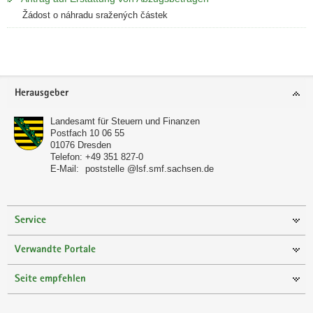
Žádost o náhradu sražených částek
Weitere
Information
Footer-
Herausgeber
Bereich
Landesamt für Steuern und Finanzen
Postfach 10 06 55
01076
Dresden
Telefon:
+49 351 827-0
E-Mail:
poststelle @lsf.smf.sachsen.de
Service
Verwandte Portale
Seite empfehlen