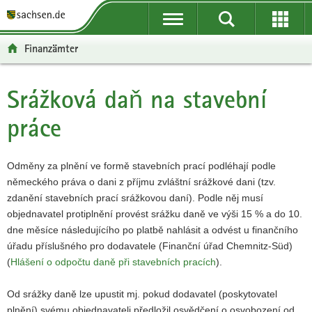
P
P
H
W
F
o
o
a
e
o
r
r
u
i
o
Finanzämter
t
t
p
t
t
a
a
t
e
e
l
l
i
r
r
Srážková daň na stavební
Hauptinhalt
ü
n
n
e
-
práce
b
a
h
I
B
e
v
a
n
e
r
i
l
f
r
Odměny za plnění ve formě stavebních prací podléhají podle
g
g
t
o
e
německého práva o dani z příjmu zvláštní srážkové dani (tzv.
r
a
r
i
zdanění stavebních prací srážkovou daní). Podle něj musí
e
t
m
c
objednavatel protiplnění provést srážku daně ve výši 15 % a do 10.
i
i
a
h
dne měsíce následujícího po platbě nahlásit a odvést u finančního
f
o
t
úřadu příslušného pro dodavatele (Finanční úřad Chemnitz-Süd)
e
n
i
(
Hlášení o odpočtu daně při stavebních pracích
).
n
o
d
n
Od srážky daně lze upustit mj. pokud dodavatel (poskytovatel
e
plnění) svému objednavateli předložil osvědčení o osvobození od
N