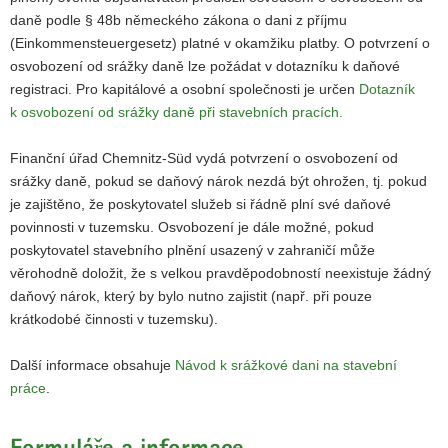
daně podle § 48b německého zákona o dani z příjmu
a
(Einkommensteuergesetz) platné v okamžiku platby. O potvrzení o
v
osvobození od srážky daně lze požádat v dotazníku k daňové
i
registraci. Pro kapitálové a osobní společnosti je určen
Dotazník
g
k osvobození od srážky daně při stavebních pracích.
a
t
Finanční úřad Chemnitz-Süd vydá potvrzení o osvobození od
i
srážky daně, pokud se daňový nárok nezdá být ohrožen, tj. pokud
o
je zajištěno, že poskytovatel služeb si řádně plní své daňové
n
povinnosti v tuzemsku. Osvobození je dále možné, pokud
poskytovatel stavebního plnění usazený v zahraničí může
věrohodně doložit, že s velkou pravděpodobností neexistuje žádný
daňový nárok, který by bylo nutno zajistit (např. při pouze
krátkodobé činnosti v tuzemsku).
Další informace obsahuje
Návod k srážkové dani na stavební
práce
.