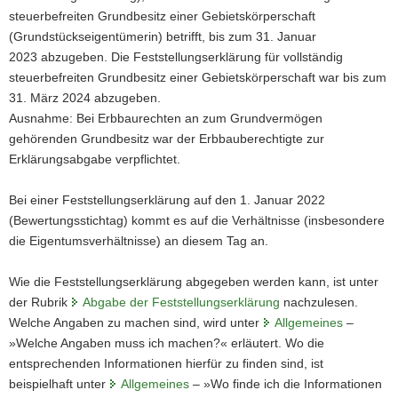
steuerbefreiten Grundbesitz einer Gebietskörperschaft
a
(Grundstückseigentümerin) betrifft, bis zum 31. Januar
v
2023 abzugeben. Die Feststellungserklärung für vollständig
i
steuerbefreiten Grundbesitz einer Gebietskörperschaft war bis zum
g
31. März 2024 abzugeben.
a
Ausnahme: Bei Erbbaurechten an zum Grundvermögen
t
gehörenden Grundbesitz war der Erbbauberechtigte zur
i
Erklärungsabgabe verpflichtet.
o
n
Bei einer Feststellungserklärung auf den 1. Januar 2022
(Bewertungsstichtag) kommt es auf die Verhältnisse (insbesondere
die Eigentumsverhältnisse) an diesem Tag an.
Wie die Feststellungserklärung abgegeben werden kann, ist unter
der Rubrik
Abgabe der Feststellungserklärung
nachzulesen.
Welche Angaben zu machen sind, wird unter
Allgemeines
–
»Welche Angaben muss ich machen?« erläutert. Wo die
entsprechenden Informationen hierfür zu finden sind, ist
beispielhaft unter
Allgemeines
– »Wo finde ich die Informationen