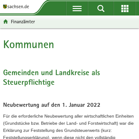
P
P
H
W
F
o
o
a
e
o
r
r
u
i
o
Finanzämter
t
t
p
t
t
a
a
t
e
e
l
l
i
r
r
Kommunen
Hauptinhalt
ü
n
n
e
-
b
a
h
I
B
e
v
a
n
e
r
i
l
f
r
Gemeinden und Landkreise als
g
g
t
o
e
Steuerpflichtige
r
a
r
i
e
t
m
c
i
i
a
h
f
o
t
Neubewertung auf den 1. Januar 2022
e
n
i
Für die erforderliche Neubewertung aller wirtschaftlichen Einheiten
n
o
(Grundstücke bzw. Betriebe der Land- und Forstwirtschaft) war die
d
n
Erklärung zur Feststellung des Grundsteuerwerts (kurz:
e
Feststellungserklärung), wenn diese nicht den vollständig
N